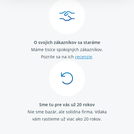
Citroen Jumpy 2007-
Peugeot 206
Peugeot 206 plus
Peugeot 208
Peugeot 301
Peugeot 308 I 2007-2016
O svojich zákazníkov sa staráme
Peugeot 2008 I 2013 - 2019
Máme tisíce spokojných zákazníkov.
Peugeot 3008 2009 - 2017
Peugeot 5008 2009 - 2017
Pozrite sa na ich
recenzie
.
Peugeot RCZ
Peugeot Expert 2007-2016
Citroen Berlingo 1996 - 2011
Citroen Berlingo 2008 - 2018
Citroen C3 2009 - 2016
Citroen C3 Picasso
Citroen C4 2004 - 2013
Sme tu pre vás už 20 rokov
Citroen C4 2009-
Nie sme bazár, ale solídna firma.
Vďaka
Citroen C4 Picasso / G.Picasso 2013-
vám rastieme už viac ako 20 rokov.
Citroen C4 Cactus
Citroen C5 2008-
Citroen DS3