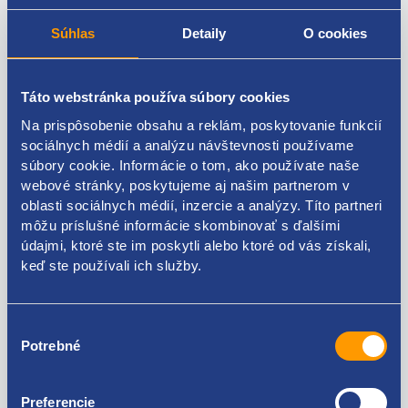
oblasť použitia interiér
montovacia strana bočné čalúnenie
Súhlas
Detaily
O cookies
rozmer A [mm] 12,8
rozmer B [mm] 11,3
rozmer C [mm] 17,1
Táto webstránka používa súbory cookies
rozmer d [mm] 3
Na prispôsobenie obsahu a reklám, poskytovanie funkcií
rozmer H [mm] 17,9
sociálnych médií a analýzu návštevnosti používame
počet kusov v balení [ks] 10
súbory cookie. Informácie o tom, ako používate naše
webové stránky, poskytujeme aj našim partnerom v
originálne číslo Renault
oblasti sociálnych médií, inzercie a analýzy. Títo partneri
7703077469
môžu príslušné informácie skombinovať s ďalšími
Citroen / Peugeot
údajmi, ktoré ste im poskytli alebo ktoré od vás získali,
9341PF
keď ste používali ich služby.
6991Y8
Výber
Potrebné
súhlasu
Kódy produktov
Preferencie