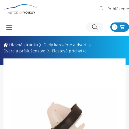
Prihlásenie
0
Hlavná stránka
Diely karosérie a dverí
Dvere a príslušenstvo
Plastová príchytka