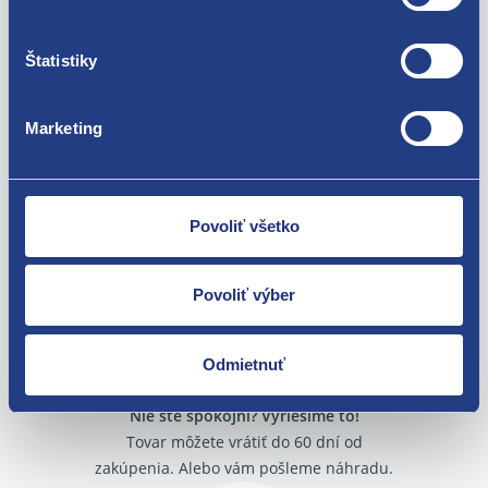
7703077469 9341PF 6991Y8
Štatistiky
Použiteľné pre vozidlá
Marketing
Fiat Scudo 2007-
Fiat Ulysse 2002 - 2011
Lancia Phedra
Za kvalitu ručíme!
Dacia Dokker
Povoliť všetko
Dacia Duster 2010 - 2017
Dacia Duster 2017 -
Dacia Lodgy 2012 -
Povoliť výber
Dacia Logan II 2013 -
Dacia Sandero II 2012 -2021
Renault Clio IV 2012 -
Odmietnuť
Renault Espace V 2015 -
Renault Master III 2010 -
Nie ste spokojní? Vyriešime to!
Renault Mégane III 2008 - 2015
Renault Scenic III 2009 - 2016
Tovar môžete vrátiť do 60 dní od
Renault Scenic IV 2016 -
zakúpenia. Alebo vám pošleme náhradu.
Renault Trafic III 2014 -