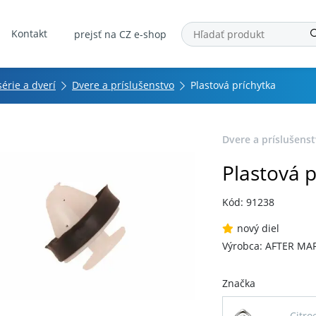
Kontakt
prejsť na CZ e-shop
série a dverí
Dvere a príslušenstvo
Plastová príchytka
Dvere a príslušens
Plastová p
Kód: 91238
nový diel
Výrobca: AFTER MA
Značka
Citro