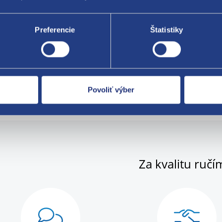
er H [mm] 17,9
 kusov v balení [ks] 10
Preferencie
Štatistiky
nálne číslo Renault
077469
en / Peugeot
PF
Y8
Povoliť výber
Za kvalitu ručí