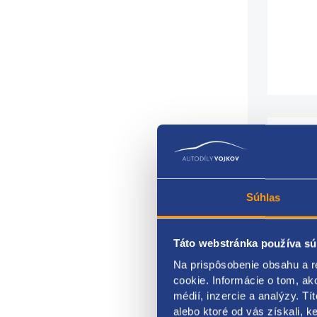
pre 
Súhlas
pre v
oblas
Táto webstránka používa sú
mont
rozm
Na prispôsobenie obsahu a r
rozm
cookie. Informácie o tom, ak
rozm
médií, inzercie a analýzy. Tí
rozm
alebo ktoré od vás získali, ke