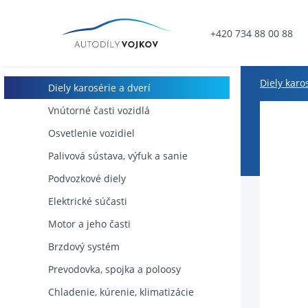
+420 734 88 00 88
Diely karo
Diely karosérie a dverí
Vnútorné časti vozidlá
Osvetlenie vozidiel
Palivová sústava, výfuk a sanie
Podvozkové diely
Elektrické súčasti
Motor a jeho časti
Brzdový systém
Prevodovka, spojka a poloosy
Chladenie, kúrenie, klimatizácie