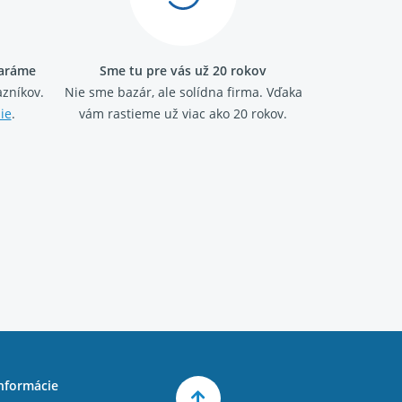
taráme
Sme tu pre vás už 20 rokov
zníkov.
Nie sme bazár, ale solídna firma.
Vďaka
ie
.
vám rastieme už viac ako 20 rokov.
nformácie