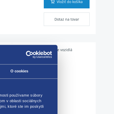
Vložiť do košíka
Dotaz na tovar
Použiteľné pre vozidlá
O cookies
vnosti používame súbory
om v oblasti sociálnych
mi, ktoré ste im poskytli