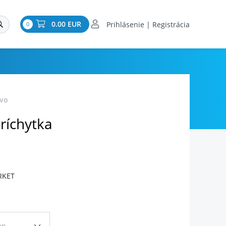
0.00 EUR
Prihlásenie | Registrácia
0
tvo
ríchytka
RKET
en