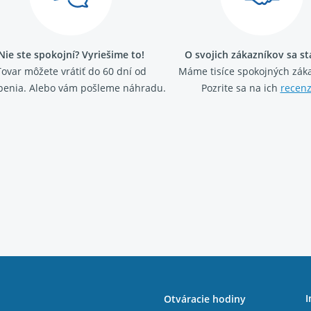
Nie ste spokojní? Vyriešime to!
O svojich zákazníkov sa s
Tovar môžete vrátiť do 60 dní od
Máme tisíce spokojných záka
penia. Alebo vám pošleme náhradu.
Pozrite sa na ich
recenz
I
Otváracie hodiny