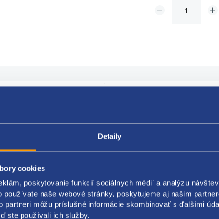
Popis produktu
Kódy produktov
výrobcov Peugeot
Detaily
ýrobcov Renault
ť použitia interiér
bory cookies
ovacia strana bočné čalúnenie
er A [mm] 12,8
eklám, poskytovanie funkcií sociálnych médií a analýzu návšte
er B [mm] 11,3
o používate naše webové stránky, poskytujeme aj našim partner
er C [mm] 17,1
to partneri môžu príslušné informácie skombinovať s ďalšími údaj
er d [mm] 3
ď ste používali ich služby.