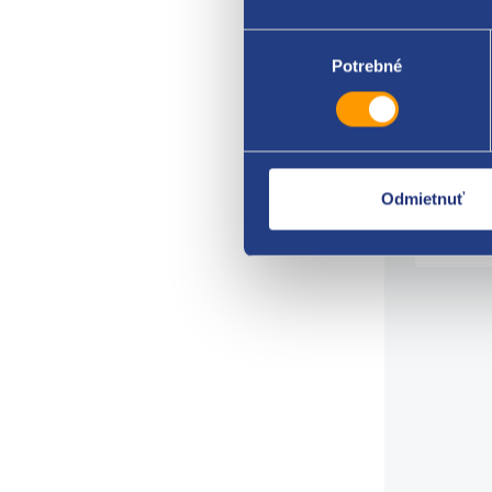
rozm
Výber
počet
súhlasu
Potrebné
origi
7703
Citro
9341
6991
Odmietnuť