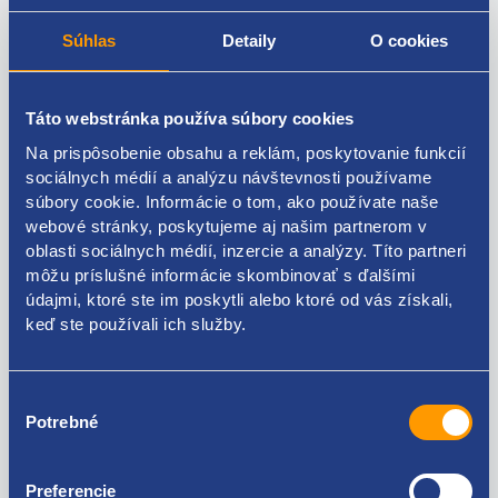
oblasť použitia interiér
montovacia strana bočné čalúnenie
Súhlas
Detaily
O cookies
rozmer A [mm] 12,8
rozmer B [mm] 11,3
rozmer C [mm] 17,1
Táto webstránka používa súbory cookies
rozmer d [mm] 3
Na prispôsobenie obsahu a reklám, poskytovanie funkcií
rozmer H [mm] 17,9
sociálnych médií a analýzu návštevnosti používame
počet kusov v balení [ks] 10
súbory cookie. Informácie o tom, ako používate naše
webové stránky, poskytujeme aj našim partnerom v
originálne číslo Renault
oblasti sociálnych médií, inzercie a analýzy. Títo partneri
7703077469
môžu príslušné informácie skombinovať s ďalšími
Citroen / Peugeot
údajmi, ktoré ste im poskytli alebo ktoré od vás získali,
9341PF
keď ste používali ich služby.
6991Y8
Výber
Potrebné
súhlasu
Kódy produktov
Preferencie