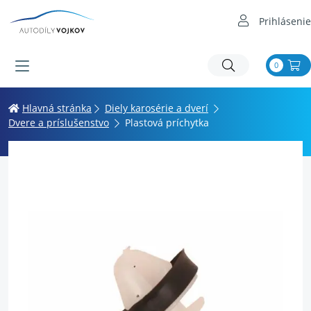
Prihlásenie
0
Hlavná stránka
Diely karosérie a dverí
Dvere a príslušenstvo
Plastová príchytka