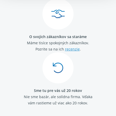
Citroen Jumpy 2007-
Peugeot 206
Peugeot 206 plus
Peugeot 208
Peugeot 301
Peugeot 308 I 2007-2016
O svojich zákazníkov sa staráme
Peugeot 2008 I 2013 - 2019
Máme tisíce spokojných zákazníkov.
Peugeot 3008 2009 - 2017
Peugeot 5008 2009 - 2017
Pozrite sa na ich
recenzie
.
Peugeot RCZ
Peugeot Expert 2007-2016
Citroen Berlingo 1996 - 2011
Citroen Berlingo 2008 - 2018
Citroen C3 2009 - 2016
Citroen C3 Picasso
Citroen C4 2004 - 2013
Sme tu pre vás už 20 rokov
Citroen C4 2009-
Nie sme bazár, ale solídna firma.
Vďaka
Citroen C4 Picasso / G.Picasso 2013-
vám rastieme už viac ako 20 rokov.
Citroen C4 Cactus
Citroen C5 2008-
Citroen DS3