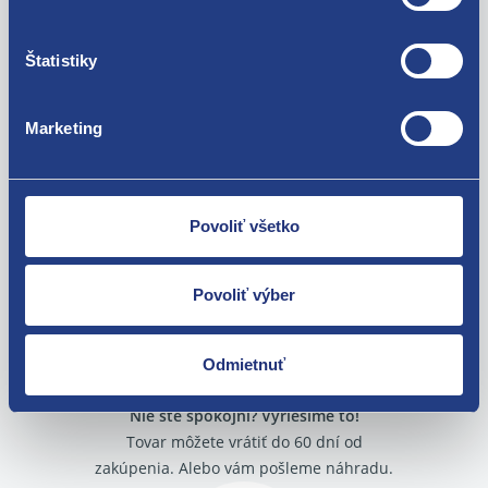
7703077469 9341PF 6991Y8
Štatistiky
Použiteľné pre vozidlá
Marketing
Fiat Scudo 2007-
Fiat Ulysse 2002 - 2011
Lancia Phedra
Za kvalitu ručíme!
Dacia Dokker
Povoliť všetko
Dacia Duster 2010 - 2017
Dacia Duster 2017 -
Dacia Lodgy 2012 -
Povoliť výber
Dacia Logan II 2013 -
Dacia Sandero II 2012 -2021
Renault Clio IV 2012 -
Odmietnuť
Renault Espace V 2015 -
Renault Master III 2010 -
Nie ste spokojní? Vyriešime to!
Renault Mégane III 2008 - 2015
Renault Scenic III 2009 - 2016
Tovar môžete vrátiť do 60 dní od
Renault Scenic IV 2016 -
zakúpenia. Alebo vám pošleme náhradu.
Renault Trafic III 2014 -