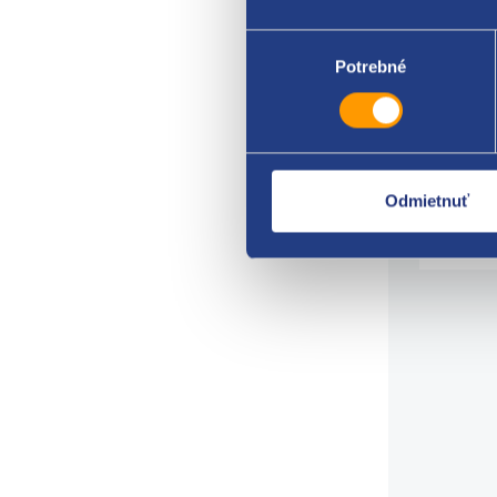
rozm
Výber
počet
súhlasu
Potrebné
origi
7703
Citro
9341
6991
Odmietnuť