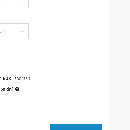
011
4 EUR
zobraziť
:
60 dní