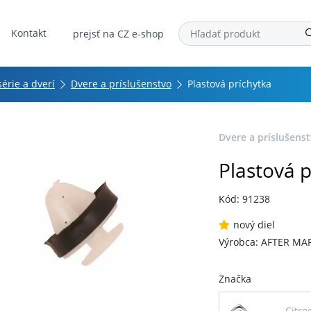
Kontakt
prejsť na CZ e-shop
série a dverí
Dvere a príslušenstvo
Plastová príchytka
Dvere a príslušens
Plastová p
Kód: 91238
nový diel
Výrobca: AFTER MA
Značka
Citro