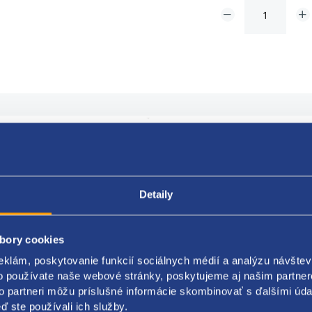
Popis produktu
Kódy produktov
výrobcov Peugeot
Detaily
ýrobcov Renault
ť použitia interiér
bory cookies
ovacia strana bočné čalúnenie
er A [mm] 12,8
eklám, poskytovanie funkcií sociálnych médií a analýzu návšte
er B [mm] 11,3
o používate naše webové stránky, poskytujeme aj našim partner
er C [mm] 17,1
to partneri môžu príslušné informácie skombinovať s ďalšími údaj
er d [mm] 3
ď ste používali ich služby.