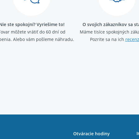
Nie ste spokojní? Vyriešime to!
O svojich zákazníkov sa s
Tovar môžete vrátiť do 60 dní od
Máme tisíce spokojných záka
penia. Alebo vám pošleme náhradu.
Pozrite sa na ich
recenz
I
Otváracie hodiny