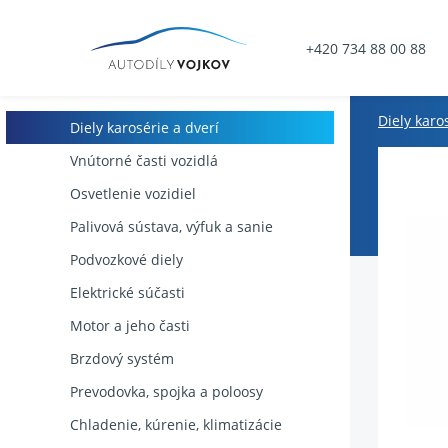
+420 734 88 00 88
Diely karo
Diely karosérie a dverí
Vnútorné časti vozidlá
Osvetlenie vozidiel
Palivová sústava, výfuk a sanie
Podvozkové diely
Elektrické súčasti
Motor a jeho časti
Brzdový systém
Prevodovka, spojka a poloosy
Chladenie, kúrenie, klimatizácie