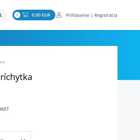
0.00 EUR
Prihlásenie | Registrácia
0
tvo
ríchytka
RKET
en