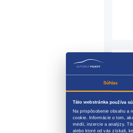
pre 
Súhlas
pre v
oblas
Táto webstránka používa sú
mont
rozm
Na prispôsobenie obsahu a r
rozm
cookie. Informácie o tom, ak
rozm
médií, inzercie a analýzy. Tí
rozm
alebo ktoré od vás získali, ke