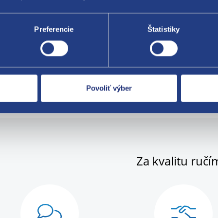
er H [mm] 17,9
 kusov v balení [ks] 10
Preferencie
Štatistiky
nálne číslo Renault
077469
en / Peugeot
PF
Y8
Povoliť výber
Za kvalitu ručí