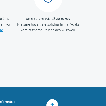
taráme
Sme tu pre vás už 20 rokov
zníkov.
Nie sme bazár, ale solídna firma.
Vďaka
ie
.
vám rastieme už viac ako 20 rokov.
nformácie