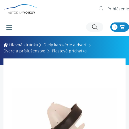
Prihlásenie
0
Hlavná stránka
Diely karosérie a dverí
Dvere a príslušenstvo
Plastová príchytka