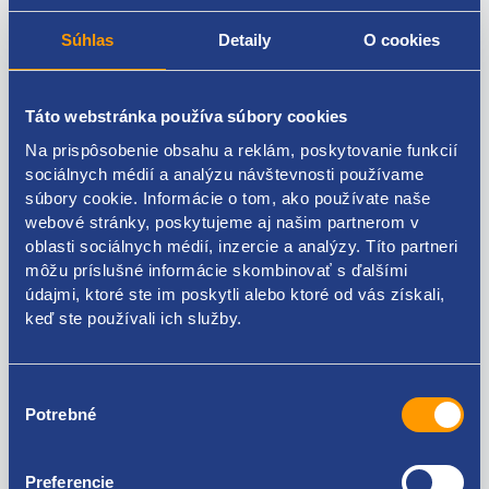
oblasť použitia interiér
montovacia strana bočné čalúnenie
Súhlas
Detaily
O cookies
rozmer A [mm] 12,8
rozmer B [mm] 11,3
rozmer C [mm] 17,1
Táto webstránka používa súbory cookies
rozmer d [mm] 3
Na prispôsobenie obsahu a reklám, poskytovanie funkcií
rozmer H [mm] 17,9
sociálnych médií a analýzu návštevnosti používame
počet kusov v balení [ks] 10
súbory cookie. Informácie o tom, ako používate naše
webové stránky, poskytujeme aj našim partnerom v
originálne číslo Renault
oblasti sociálnych médií, inzercie a analýzy. Títo partneri
7703077469
môžu príslušné informácie skombinovať s ďalšími
Citroen / Peugeot
údajmi, ktoré ste im poskytli alebo ktoré od vás získali,
9341PF
keď ste používali ich služby.
6991Y8
Výber
Potrebné
súhlasu
Kódy produktov
Preferencie