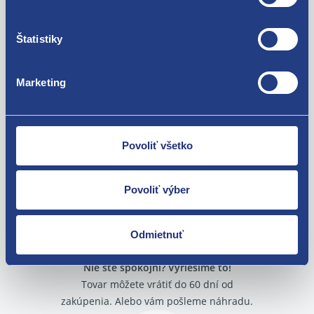
7703077469 9341PF 6991Y8
Štatistiky
Použiteľné pre vozidlá
Marketing
Fiat Scudo 2007-
Fiat Ulysse 2002 - 2011
Lancia Phedra
Za kvalitu ručíme!
Dacia Dokker
Povoliť všetko
Dacia Duster 2010 - 2017
Dacia Duster 2017 -
Dacia Lodgy 2012 -
Povoliť výber
Dacia Logan II 2013 -
Dacia Sandero II 2012 -2021
Renault Clio IV 2012 -
Odmietnuť
Renault Espace V 2015 -
Renault Master III 2010 -
Nie ste spokojní? Vyriešime to!
Renault Mégane III 2008 - 2015
Renault Scenic III 2009 - 2016
Tovar môžete vrátiť do 60 dní od
Renault Scenic IV 2016 -
zakúpenia. Alebo vám pošleme náhradu.
Renault Trafic III 2014 -