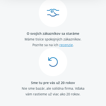
Citroen Jumpy 2007-
Peugeot 206
Peugeot 206 plus
Peugeot 208
Peugeot 301
Peugeot 308 I 2007-2016
O svojich zákazníkov sa staráme
Peugeot 2008 I 2013 - 2019
Máme tisíce spokojných zákazníkov.
Peugeot 3008 2009 - 2017
Peugeot 5008 2009 - 2017
Pozrite sa na ich
recenzie
.
Peugeot RCZ
Peugeot Expert 2007-2016
Citroen Berlingo 1996 - 2011
Citroen Berlingo 2008 - 2018
Citroen C3 2009 - 2016
Citroen C3 Picasso
Citroen C4 2004 - 2013
Sme tu pre vás už 20 rokov
Citroen C4 2009-
Nie sme bazár, ale solídna firma.
Vďaka
Citroen C4 Picasso / G.Picasso 2013-
vám rastieme už viac ako 20 rokov.
Citroen C4 Cactus
Citroen C5 2008-
Citroen DS3