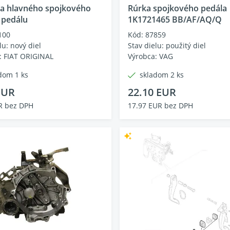
ia hlavného spojkového
Rúrka spojkového pedála
 pedálu
1K1721465 BB/AF/AQ/Q
100
Kód: 87859
lu: nový diel
Stav dielu: použitý diel
: FIAT ORIGINAL
Výrobca: VAG
dom 1 ks
skladom 2 ks
EUR
22.10 EUR
R bez DPH
17.97 EUR bez DPH