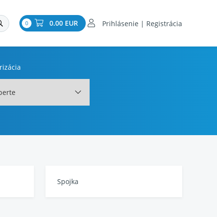
0.00 EUR
Prihlásenie | Registrácia
0
rizácia
berte
Spojka