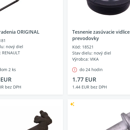
 radenia ORIGINAL
Tesnenie zasúvacie vidlice
prevodovky
181
lu: nový diel
Kód: 18521
: RENAULT
Stav dielu: nový diel
Výrobca: VIKA
dom 2 ks
do 24 hodin
 EUR
1.77 EUR
UR bez DPH
1.44 EUR bez DPH