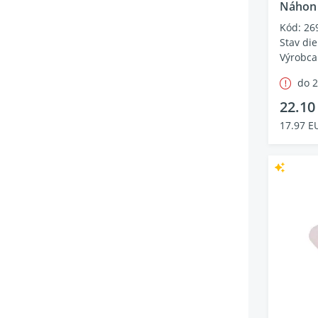
Náhon
Kód: 26
Stav die
Výrobca
do 
22.10
17.97 E