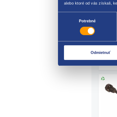
alebo ktoré od vás získali, ke
Výber
Pedál 
súhlasu
Potrebné
Kód: 82
Stav die
Výrobca
do 
Odmietnuť
20.33
16.53 E