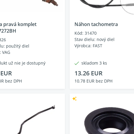
a pravá komplet
Náhon tachometra
7272BH
Kód: 31470
Stav dielu: nový diel
326
Výrobca: FAST
lu: použitý diel
: VAG
ukt už nie je dostupný
skladom 3 ks
 EUR
13.26 EUR
UR bez DPH
10.78 EUR bez DPH