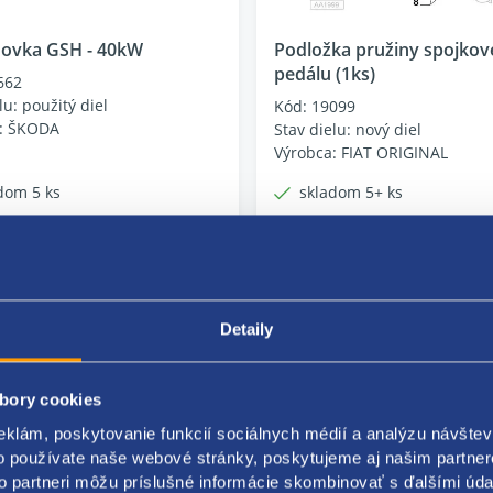
ovka GSH - 40kW
Podložka pružiny spojko
pedálu (1ks)
662
lu: použitý diel
Kód: 19099
: ŠKODA
Stav dielu: nový diel
Výrobca: FIAT ORIGINAL
dom 5 ks
skladom 5+ ks
 EUR
24.30 EUR
UR bez DPH
19.76 EUR bez DPH
Detaily
bory cookies
eklám, poskytovanie funkcií sociálnych médií a analýzu návšte
o používate naše webové stránky, poskytujeme aj našim partner
to partneri môžu príslušné informácie skombinovať s ďalšími údaj