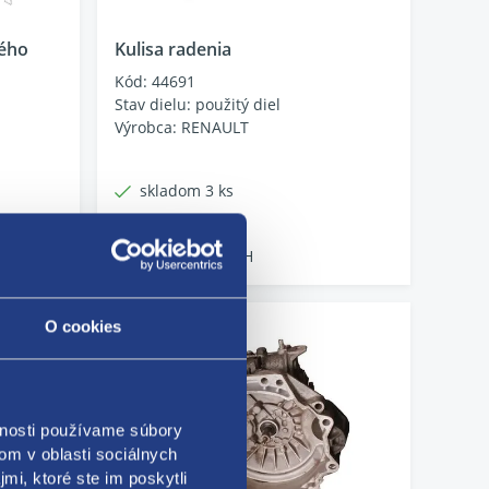
vého
Kulisa radenia
Kód: 44691
Stav dielu: použitý diel
Výrobca: RENAULT
skladom 3 ks
44.19 EUR
35.93 EUR bez DPH
O cookies
vnosti používame súbory
om v oblasti sociálnych
mi, ktoré ste im poskytli