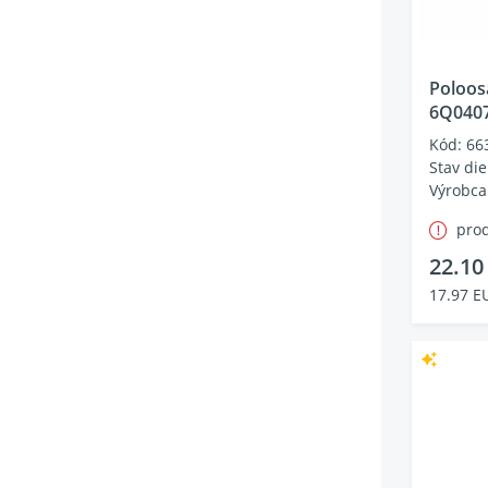
Poloos
6Q040
Kód: 66
Stav die
Výrobca
prod
22.10
17.97 E