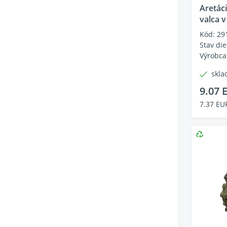
Aretác
valca v
Kód: 29
Stav die
Výrobca
skla
9.07 
7.37 EU