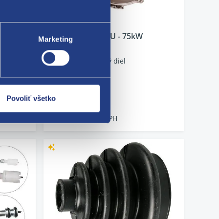
Prevodovka DUU - 75kW
Marketing
Kód: 60914
Stav dielu: použitý diel
Výrobca: ŠKODA
skladom 4 ks
Povoliť všetko
220.98 EUR
179.66 EUR bez DPH