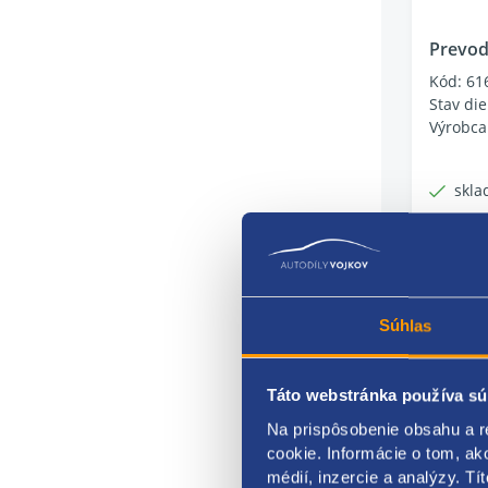
Prevod
Kód: 61
Stav die
Výrobca
skla
79.54
64.67 E
Súhlas
Táto webstránka používa sú
Na prispôsobenie obsahu a r
cookie. Informácie o tom, ak
médií, inzercie a analýzy. Tí