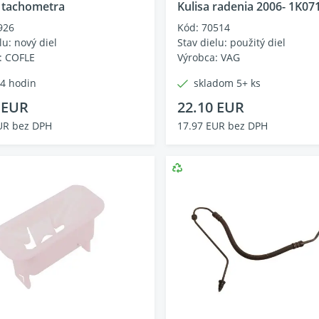
 tachometra
Kulisa radenia 2006- 1K0
926
Kód: 70514
lu: nový diel
Stav dielu: použitý diel
: COFLE
Výrobca: VAG
24 hodin
skladom 5+ ks
 EUR
22.10 EUR
UR bez DPH
17.97 EUR bez DPH