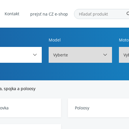
Kontakt
prejsť na CZ e-shop
Model
Moto
Vyberte
Vy
, spojka a poloosy
ovka
Poloosy