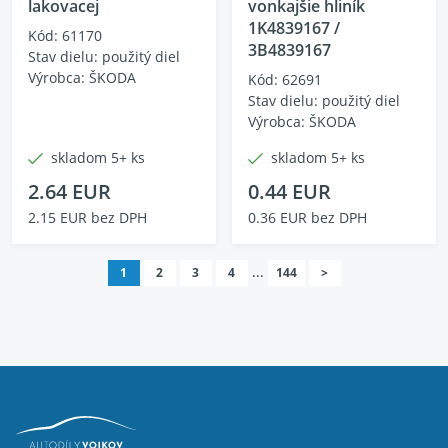
lakovacej
vonkajšie hliník
1K4839167 /
Kód: 61170
3B4839167
Stav dielu: použitý diel
Výrobca: ŠKODA
Kód: 62691
Stav dielu: použitý diel
Výrobca: ŠKODA
skladom 5+ ks
skladom 5+ ks
2.64 EUR
0.44 EUR
2.15 EUR bez DPH
0.36 EUR bez DPH
...
1
2
3
4
144
>