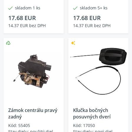
skladom 1 ks
skladom 5+ ks
17.68 EUR
17.68 EUR
14.37 EUR bez DPH
14.37 EUR bez DPH
Zámok centrálu pravý
Kľučka bočných
zadný
posuvných dverí
Kód: 55405
Kód: 17050
Stav dielu: použitý diel
Stav dielu: nový diel