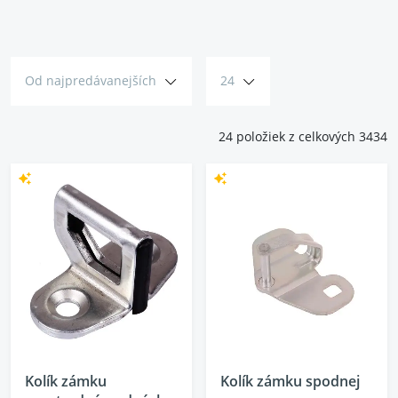
kľučiek poteší ako profesionálných, tak aj nadšených
automechanikov.
Od najpredávanejších
24
24 položiek z celkových 3434
Kolík zámku
Kolík zámku spodnej