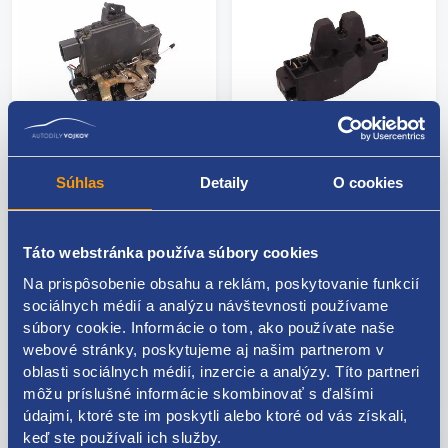
Súhlas
Detaily
O cookies
Zámok centrálu ľavý
Zámok zadného veka
predný
Kód: 48873
Stav dielu: použitý diel
Kód: 55404
Táto webstránka používa súbory cookies
Výrobca: PEUGEOT,
Stav dielu: použitý diel
Na prispôsobenie obsahu a reklám, poskytovanie funkcií
CITROEN
Výrobca: ŠKODA
sociálnych médií a analýzu návštevnosti používame
skladom 1 ks
skladom 5+ ks
súbory cookie. Informácie o tom, ako používate naše
webové stránky, poskytujeme aj našim partnerom v
26.52 EUR
13.26 EUR
oblasti sociálnych médií, inzercie a analýzy. Títo partneri
21.56 EUR bez DPH
10.78 EUR bez DPH
môžu príslušné informácie skombinovať s ďalšími
údajmi, ktoré ste im poskytli alebo ktoré od vás získali,
keď ste používali ich služby.