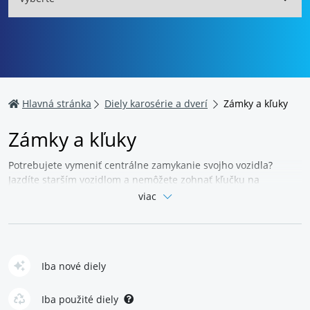
Hlavná stránka
Diely karosérie a dverí
Zámky a kľuky
Zámky a kľuky
Potrebujete vymeniť centrálne zamykanie svojho vozidla?
Jazdíte starším vozidlom a nemôžete zohnať kľučku na
sťahovanie okien?
Vypadla vám kľučka pri dverách?
Prezrite si
viac
kategóriu zámky a kľučky.
Zoženiete tu úplne nové aj použité
náhradné diely - v skvelej kvalite a za vynikajúce ceny.
Zaobstaráte vložky zámkov, kolíky i západky, motorky
centrálneho zamykania alebo obaly na kľúče.
V ponuke
Iba nové diely
nechýbajú ani kľučky a zámky na posuvné dvere.
Náhradné
diely a ďalšie súčiastky môžete zakúpiť na väčšinu bežných
typov vozidiel, takže si zaručene vyberiete.
Ponuka zámkov a
Iba použité diely