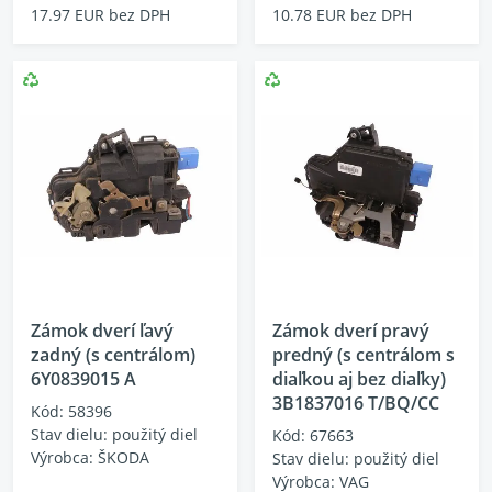
17.97 EUR bez DPH
10.78 EUR bez DPH
Zámok dverí ľavý
Zámok dverí pravý
zadný (s centrálom)
predný (s centrálom s
6Y0839015 A
diaľkou aj bez diaľky)
3B1837016 T/BQ/CC
Kód: 58396
Stav dielu: použitý diel
Kód: 67663
Výrobca: ŠKODA
Stav dielu: použitý diel
Výrobca: VAG