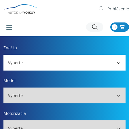
Prihlásenie
0
Značka
Vyberte
Model
Vyberte
Motorizácia
Vyberte