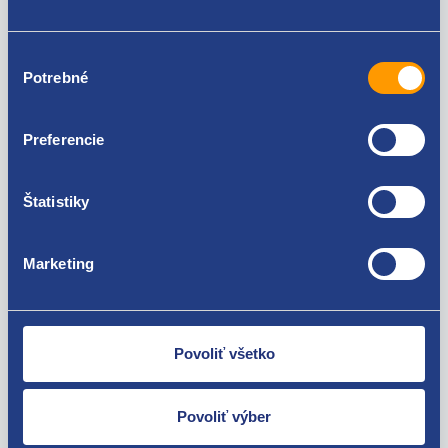
Výber
Potrebné
súhlasu
Preferencie
Štatistiky
Spodný zámok
Kolík zámku spodnej
zadných ľavých dverí
orig.
Marketing
Kód: 13464
Kód: 8916
Stav dielu: nový diel
Stav dielu: nový diel
Výrobca: FAST
Výrobca: FIAT ORIGINAL
skladom 2 ks
skladom 3 ks
Povoliť všetko
26.52 EUR
12.82 EUR
21.56 EUR bez DPH
10.42 EUR bez DPH
Povoliť výber