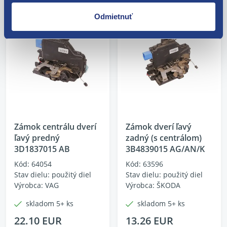
Odmietnuť
Zámok centrálu dverí
Zámok dverí ľavý
ľavý predný
zadný (s centrálom)
3D1837015 AB
3B4839015 AG/AN/K
Kód: 64054
Kód: 63596
Stav dielu: použitý diel
Stav dielu: použitý diel
Výrobca: VAG
Výrobca: ŠKODA
skladom 5+ ks
skladom 5+ ks
22.10 EUR
13.26 EUR