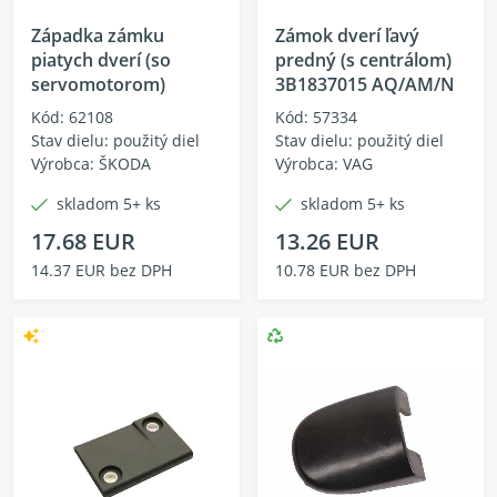
Západka zámku
Zámok dverí ľavý
piatych dverí (so
predný (s centrálom)
servomotorom)
3B1837015 AQ/AM/N
Kód: 62108
Kód: 57334
Stav dielu: použitý diel
Stav dielu: použitý diel
Výrobca: ŠKODA
Výrobca: VAG
skladom 5+ ks
skladom 5+ ks
17.68 EUR
13.26 EUR
14.37 EUR bez DPH
10.78 EUR bez DPH