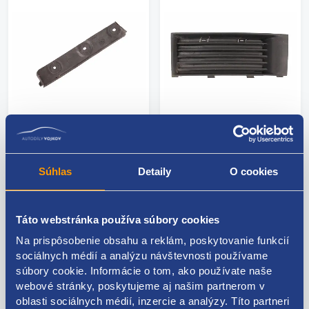
Vodiaci profil
Mriežka predného
nárazníka predný ľavý
nárazníka pravá -2004
Súhlas
Detaily
O cookies
-2004 6Y0807049A
6Y0853666
Kód: 62917
Kód: 56235
Stav dielu: použitý diel
Stav dielu: použitý diel
Táto webstránka používa súbory cookies
Výrobca: ŠKODA
Výrobca: ŠKODA
Na prispôsobenie obsahu a reklám, poskytovanie funkcií
skladom 1 ks
skladom 2 ks
sociálnych médií a analýzu návštevnosti používame
súbory cookie. Informácie o tom, ako používate naše
0.89 EUR
6.63 EUR
webové stránky, poskytujeme aj našim partnerom v
0.72 EUR bez DPH
5.39 EUR bez DPH
oblasti sociálnych médií, inzercie a analýzy. Títo partneri