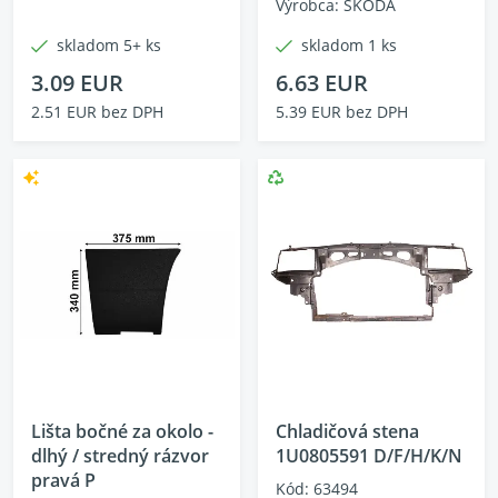
Výrobca: ŠKODA
skladom 5+ ks
skladom 1 ks
3.09 EUR
6.63 EUR
2.51 EUR bez DPH
5.39 EUR bez DPH
Lišta bočné za okolo -
Chladičová stena
dlhý / stredný rázvor
1U0805591 D/F/H/K/N
pravá P
Kód: 63494