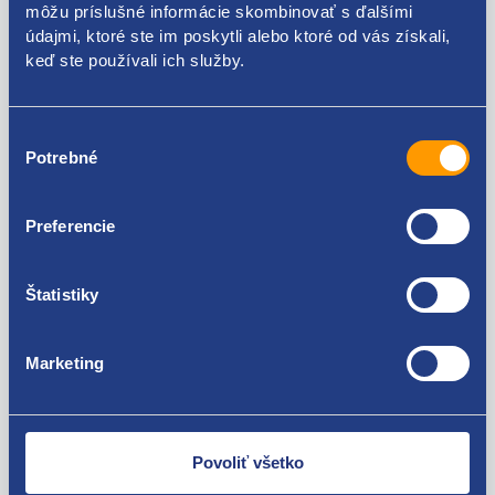
môžu príslušné informácie skombinovať s ďalšími
údajmi, ktoré ste im poskytli alebo ktoré od vás získali,
keď ste používali ich služby.
Výber
Potrebné
súhlasu
Preferencie
Vodiaci profil
Samorezný krížový
Štatistiky
nárazníka predný
vrut 10ks
pravý -2004
Kód: 42738
6Y0807050A
Marketing
Stav dielu: nový diel
Výrobca: VAN WEZEL
Kód: 62911
Stav dielu: použitý diel
Výrobca: ŠKODA
Povoliť všetko
skladom 2 ks
skladom 3 ks