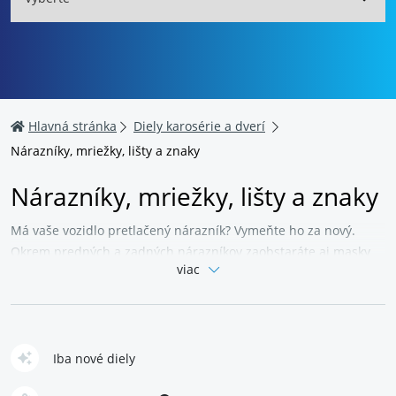
Hlavná stránka
Diely karosérie a dverí
Nárazníky, mriežky, lišty a znaky
Nárazníky, mriežky, lišty a znaky
Má vaše vozidlo pretlačený nárazník?
Vymeňte ho za nový.
Okrem predných a zadných nárazníkov zaobstaráte aj masky
viac
kapoty, znaky, bočné lišty a lišty
osvetlenia
.
Nechýbajú ani
rozličné krytky, príchytky alebo držiaky.
V širokej ponuke
nájdete úplne nové aj už použité diely – vždy vo vynikajúcej
kvalite.
Vyberať môžete z niekoľkých cenových kategórií.
Náhradné diely zaobstaráte na väčšinu bežných typov vozidiel,
Iba nové diely
takže si zaručene vyberiete.
Chcete opraviť ojazdeninu alebo