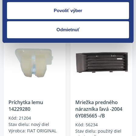
0.89 EUR
4.86 EUR
Povoliť výber
0.72 EUR bez DPH
3.95 EUR bez DPH
Odmietnuť
Príchytka lemu
Mriežka predného
14229280
nárazníka ľavá -2004
6Y085665 -/B
Kód: 21204
Stav dielu: nový diel
Kód: 56234
Výrobca: FIAT ORIGINAL
Stav dielu: použitý diel