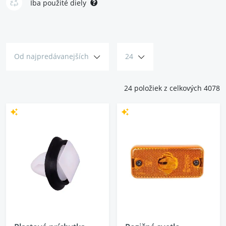
vozidlo po nehode?
Nezabudnite sa pozrieť aj do kategórie
Iba použité diely
kapoty a blatníky
.
Akékoľvek vozidlo si zaslúži vyzerať opäť
takmer ako nové.
Vyberte si.
Od najpredávanejších
24
24 položiek z celkových 4078