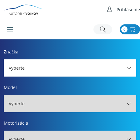
Prihlásenie
0
Značka
Vyberte
Model
Vyberte
Motorizácia
Vyberte