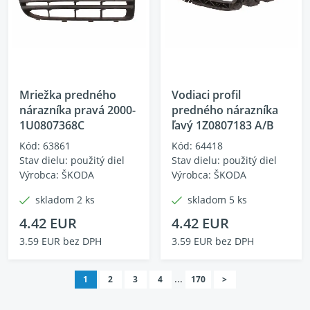
Mriežka predného
Vodiaci profil
nárazníka pravá 2000-
predného nárazníka
1U0807368C
ľavý 1Z0807183 A/B
Kód: 63861
Kód: 64418
Stav dielu: použitý diel
Stav dielu: použitý diel
Výrobca: ŠKODA
Výrobca: ŠKODA
skladom 2 ks
skladom 5 ks
4.42 EUR
4.42 EUR
3.59 EUR bez DPH
3.59 EUR bez DPH
...
1
2
3
4
170
>