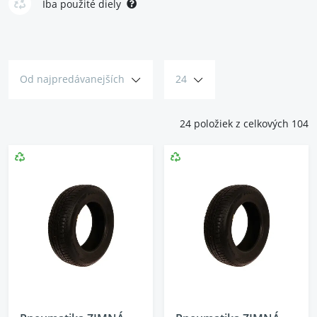
kúsky, v skvelej kvalite a za príjemnú cenu. Ak toho v zime príliš
Iba použité diely
nenajazdíte, môžete zvoliť aj celoročné pneu, ktoré nájdete v
kategórii
letné pneumatiky
.
Od najpredávanejších
24
24 položiek z celkových 104