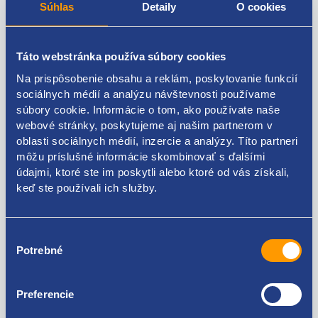
2023
rok 2024
Súhlas
Detaily
O cookies
Kód: 139253
Kód: 110164
Stav dielu: použitý diel
Stav dielu: použitý diel
Výrobca: BARUM
Výrobca: BARUM
Táto webstránka používa súbory cookies
Na prispôsobenie obsahu a reklám, poskytovanie funkcií
skladom 2 ks
skladom 2 ks
sociálnych médií a analýzu návštevnosti používame
30.93 EUR
35.36 EUR
súbory cookie. Informácie o tom, ako používate naše
25.15 EUR bez DPH
28.75 EUR bez DPH
webové stránky, poskytujeme aj našim partnerom v
oblasti sociálnych médií, inzercie a analýzy. Títo partneri
môžu príslušné informácie skombinovať s ďalšími
údajmi, ktoré ste im poskytli alebo ktoré od vás získali,
keď ste používali ich služby.
Výber
Potrebné
súhlasu
Preferencie