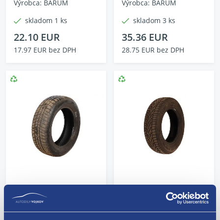
Výrobca: BARUM
Výrobca: BARUM
skladom 1 ks
skladom 3 ks
22.10 EUR
35.36 EUR
17.97 EUR bez DPH
28.75 EUR bez DPH
Pneumatika ZIMNÁ
CELOROČNÝ 195/65
195/60 R15 88T Barum
R15 91H BARUM
Polaris 5 (7 mm) rok
Quartaris 5 (7,5 mm)