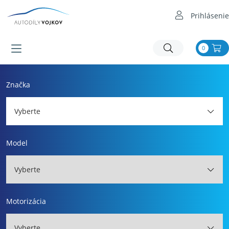
Prihlásenie
0
Značka
Vyberte
Model
Vyberte
Motorizácia
Vyberte