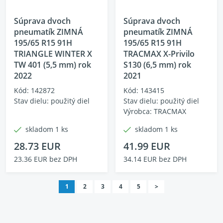
Súprava dvoch
Súprava dvoch
pneumatík ZIMNÁ
pneumatík ZIMNÁ
195/65 R15 91H
195/65 R15 91H
TRIANGLE WINTER X
TRACMAX X-Privilo
TW 401 (5,5 mm) rok
S130 (6,5 mm) rok
2022
2021
Kód: 142872
Kód: 143415
Stav dielu: použitý diel
Stav dielu: použitý diel
Výrobca: TRACMAX
skladom 1 ks
skladom 1 ks
28.73 EUR
41.99 EUR
23.36 EUR bez DPH
34.14 EUR bez DPH
1
2
3
4
5
>