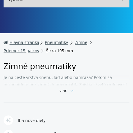
Hlavná stránka
Pneumatiky
Zimné
Priemer 15 palcov
Šírka 195 mm
Zimné pneumatiky
Je na ceste vrstva snehu, ľad alebo námraza? Potom sa
nezaobídete bez zimných pneumatík. Zaistia skvelú priľnavosť
viac
k vozovke a skracujú brzdnú dráhu, zlepšujú ovládateľnosť v
mrazivých mesiacoch a zaberajú aj na snehu či ľade.
Najúčinnejšie sú v teplotách pod +7 °C. Sú tou
najbezpečnejšou voľbou nielen do hôr. V ponuke nájdete
zimné pneumatiky rôznych priemerov, pre väčšinu bežných
Iba nové diely
typov vozidiel. Zaobstaráte úplne nové pneu aj už použité