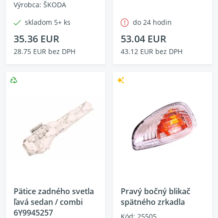
Výrobca: ŠKODA
skladom 5+ ks
do 24 hodin
35.36 EUR
53.04 EUR
28.75 EUR bez DPH
43.12 EUR bez DPH
Pätice zadného svetla
Pravý bočný blikač
ľavá sedan / combi
spätného zrkadla
6Y9945257
Kód: 25505