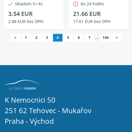
skladom 5+ ks
do 24 hodin
3.54 EUR
21.66 EUR
2.88 EUR bez DPH
17.61 EUR bez DPH
...
<
1
2
3
4
5
6
7
146
>
K Nemocnici 50
251 62 Tehovec - Mukařov
Praha - Východ