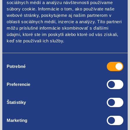
sociálnych médií a analýzu návštevnosti používame
súbory cookie. Informácie o tom, ako používate naše
Svetlo zadnej pravej
Osvetlenie ŠPZ
webové stránky, poskytujeme aj našim partnerom v
sedan 09 / 00- komplet
oblasti sociálnych médií, inzercie a analýzy. Títo partneri
Kód: 26797
orig.
môžu príslušné informácie skombinovať s ďalšími
Stav dielu: nový diel
Výrobca: TYC
údajmi, ktoré ste im poskytli alebo ktoré od vás získali,
Kód: 54437
keď ste používali ich služby.
Stav dielu: použitý diel
Výrobca: ŠKODA
skladom 5+ ks
do 24 hodin
Výber
22.10 EUR
15.47 EUR
Potrebné
súhlasu
17.97 EUR bez DPH
12.58 EUR bez DPH
Preferencie
Štatistiky
Marketing