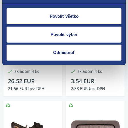
Povoliť všetko
Opravná sada
Pätice zadného svetla
konektora zadných
ľavá COMBI
Povoliť výber
svetiel
1U9945257
Kód: 18923
Kód: 57543
Odmietnuť
Stav dielu: nový diel
Stav dielu: použitý diel
Výrobca: FAST
Výrobca: ŠKODA
skladom 4 ks
skladom 4 ks
26.52 EUR
3.54 EUR
21.56 EUR bez DPH
2.88 EUR bez DPH