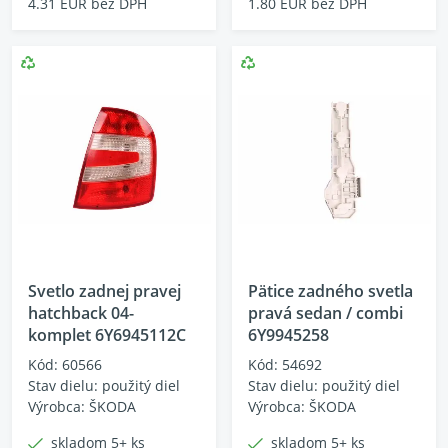
4.31 EUR bez DPH
1.80 EUR bez DPH
Svetlo zadnej pravej
Pätice zadného svetla
hatchback 04-
pravá sedan / combi
komplet 6Y6945112C
6Y9945258
Kód: 60566
Kód: 54692
Stav dielu: použitý diel
Stav dielu: použitý diel
Výrobca: ŠKODA
Výrobca: ŠKODA
skladom 5+ ks
skladom 5+ ks