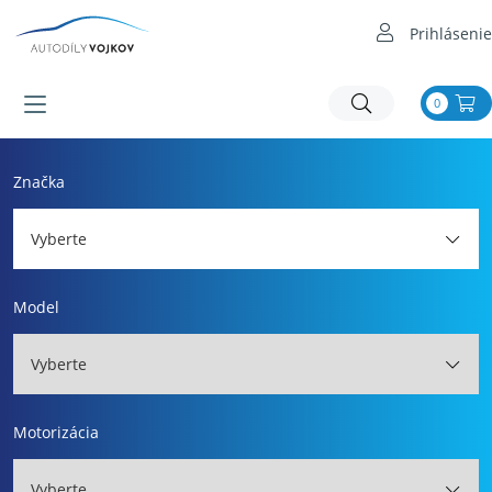
Prihlásenie
0
Značka
Vyberte
Model
Vyberte
Motorizácia
Vyberte