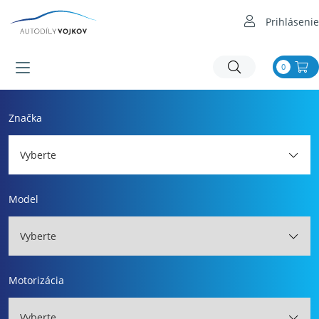
Prihlásenie
0
Značka
Vyberte
Model
Vyberte
Motorizácia
Vyberte