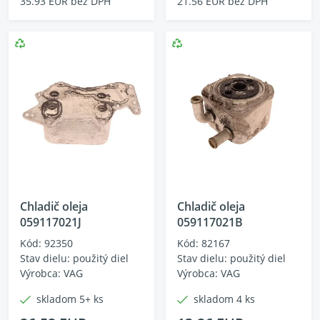
35.93 EUR bez DPH
21.56 EUR bez DPH
Chladič oleja
Chladič oleja
059117021J
059117021B
Kód: 92350
Kód: 82167
Stav dielu: použitý diel
Stav dielu: použitý diel
Výrobca: VAG
Výrobca: VAG
skladom 5+ ks
skladom 4 ks