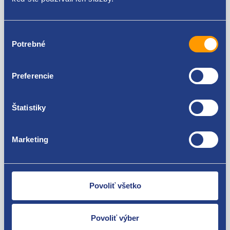
39.78 EUR
26.52 EUR
32.34 EUR bez DPH
21.56 EUR bez DPH
Výber
Potrebné
súhlasu
Preferencie
Štatistiky
Marketing
Chladič oleja
Chladič oleja
Povoliť všetko
036117021H
036117021G
Kód: 91630
Kód: 89359
Stav dielu: použitý diel
Stav dielu: použitý diel
Povoliť výber
Výrobca: VAG
Výrobca: VAG