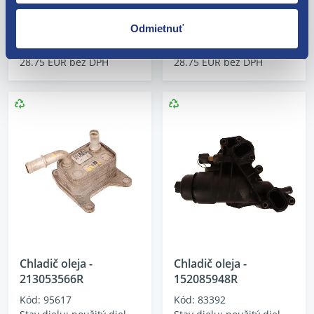
skladom 1 ks
skladom 3 ks
Odmietnuť
35.36 EUR
35.36 EUR
28.75 EUR bez DPH
28.75 EUR bez DPH
Chladič oleja -
Chladič oleja -
213053566R
152085948R
Kód: 95617
Kód: 83392