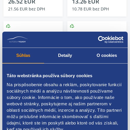
26.52 EUR
13.26 EUR
21.56 EUR bez DPH
10.78 EUR bez DPH
Súhlas
Detaily
O cookies
Táto webstránka používa súbory cookies
Na prispôsobenie obsahu a reklám, poskytovanie funkcií
sociálnych médií a analýzu návštevnosti používame
Chladič oleja
Chladič oleja
súbory cookie. Informácie o tom, ako používate naše
03N117021
03C117021M
webové stránky, poskytujeme aj našim partnerom v
Kód: 96622
Kód: 140029
oblasti sociálnych médií, inzercie a analýzy. Títo partneri
Stav dielu: použitý diel
Stav dielu: použitý diel
môžu príslušné informácie skombinovať s ďalšími
Výrobca: VAG
Výrobca: VAG
údajmi, ktoré ste im poskytli alebo ktoré od vás získali,
keď ste používali ich služby.
skladom 5+ ks
skladom 1 ks