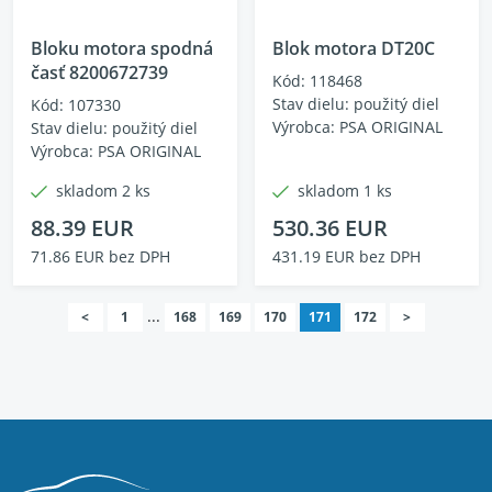
Bloku motora spodná
Blok motora DT20C
časť 8200672739
Kód: 118468
Stav dielu: použitý diel
Kód: 107330
Výrobca: PSA ORIGINAL
Stav dielu: použitý diel
Výrobca: PSA ORIGINAL
skladom 2 ks
skladom 1 ks
88.39 EUR
530.36 EUR
71.86 EUR bez DPH
431.19 EUR bez DPH
...
<
1
168
169
170
171
172
>