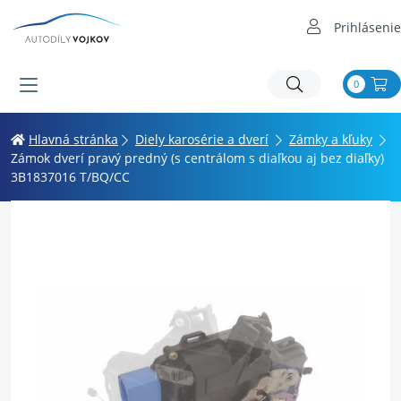
Prihlásenie
0
Hlavná stránka
Diely karosérie a dverí
Zámky a kľuky
Zámok dverí pravý predný (s centrálom s diaľkou aj bez diaľky)
3B1837016 T/BQ/CC