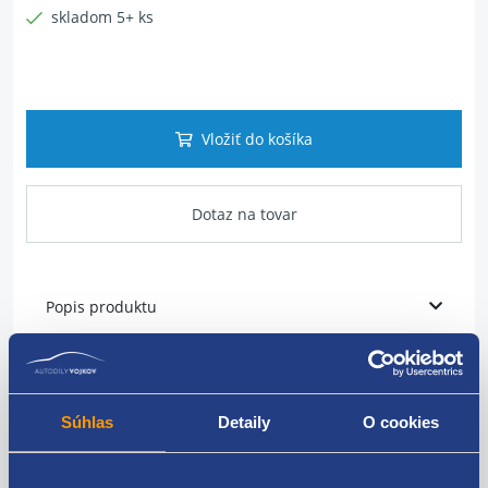
skladom 5+ ks
Vložiť do košíka
Dotaz na tovar
Popis produktu
Zámok
model: s centrálnym zamykaním
Súhlas
Detaily
O cookies
typ: pre diaľku/ aj bez diaľky