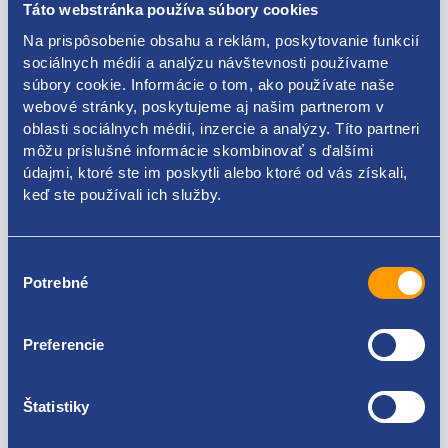
Táto webstránka používa súbory cookies
strana: pravá
Na prispôsobenie obsahu a reklám, poskytovanie funkcií
umiestnenie: predné
sociálnych médií a analýzu návštevnosti používame
súbory cookie. Informácie o tom, ako používate naše
VAG originál: 3B1837016T 3B1837016BQ 3B1837016CC
webové stránky, poskytujeme aj našim partnerom v
7E1837016A
oblasti sociálnych médií, inzercie a analýzy. Títo partneri
môžu príslušné informácie skombinovať s ďalšími
údajmi, ktoré ste im poskytli alebo ktoré od vás získali,
keď ste používali ich služby.
Kódy produktov
Výber
Potrebné
súhlasu
3B1837016T 3B1837016BQ 3B1837016CC 7E1837016A
Použiteľné pre vozidlá
Preferencie
Škoda Fabia I 1999-2007
Štatistiky
Volkswagen Polo (9N) 2001 - 2008
Volkswagen Transporter T5 2003 - 2015
Za kvalitu ručíme!