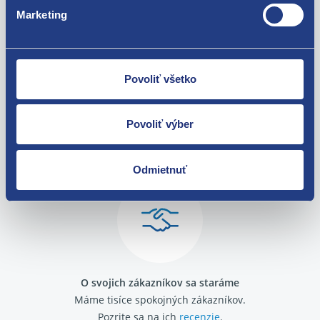
Seat Cordoba II 2002 - 2009
Marketing
Seat Ibiza III 2002 - 2009
Povoliť všetko
Povoliť výber
Nie ste spokojní? Vyriešime to!
Tovar môžete vrátiť do 60 dní od
zakúpenia. Alebo vám pošleme náhradu.
Odmietnuť
O svojich zákazníkov sa staráme
Máme tisíce spokojných zákazníkov.
Pozrite sa na ich
recenzie
.