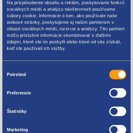
Na prispôsobenie obsahu a reklám, poskytovanie funkcií
umiestnenia: predné
sociálnych médií a analýzu návštevnosti používame
súbory cookie. Informácie o tom, ako používate naše
ŠKODA original: 6Y0807050C
webové stránky, poskytujeme aj našim partnerom v
oblasti sociálnych médií, inzercie a analýzy. Títo partneri
môžu príslušné informácie skombinovať s ďalšími
údajmi, ktoré ste im poskytli alebo ktoré od vás získali,
Kódy produktov
keď ste používali ich služby.
6Y0807184A 6Y0807050A
Výber
Potrebné
súhlasu
Použiteľné pre vozidlá
Preferencie
Škoda Fabia I 1999-2007
Za kvalitu ručíme!
Štatistiky
Marketing