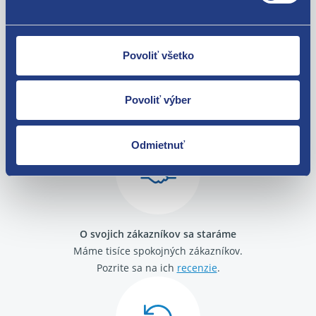
Povoliť všetko
Nie ste spokojní? Vyriešime to!
Povoliť výber
Tovar môžete vrátiť do 60 dní od
zakúpenia. Alebo vám pošleme náhradu.
Odmietnuť
O svojich zákazníkov sa staráme
Máme tisíce spokojných zákazníkov.
Pozrite sa na ich
recenzie
.