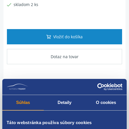
skladom 2 ks
Vložiť do košíka
Dotaz na tovar
Popis produktu
vodiace profil
Súhlas
Detaily
O cookies
pre vozidlá do MR 2004
strana: pravá
Táto webstránka používa súbory cookies