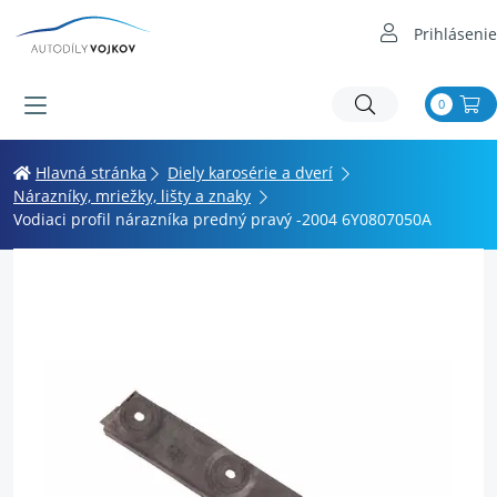
Prihlásenie
0
Hlavná stránka
Diely karosérie a dverí
Nárazníky, mriežky, lišty a znaky
Vodiaci profil nárazníka predný pravý -2004 6Y0807050A