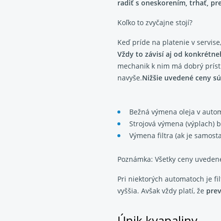
radiť s oneskorením, trhať, p
Koľko to zvyčajne stojí?
Keď príde na platenie v servis
Vždy to závisí aj od konkrétne
mechanik k nim má dobrý prístu
navyše.
Nižšie uvedené ceny sú
Bežná výmena oleja v autom
Strojová výmena (výplach) b
Výmena filtra (ak je samost
Poznámka: Všetky ceny uvedené 
Pri niektorých automatoch je fi
vyššia. Avšak vždy platí, že
prev
Únik kvapaliny