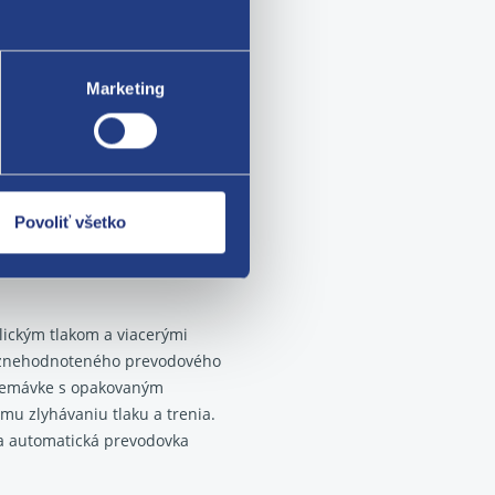
alebo mechatroniky
môže
 umocní.
Marketing
to aj drahšie.
h, napríklad DSG, môže byť
ačov a tesnení pri dodaní
Povoliť všetko
lickým tlakom a viacerými
 znehodnoteného prevodového
 premávke s opakovaným
mu zlyhávaniu tlaku a trenia.
úca automatická prevodovka