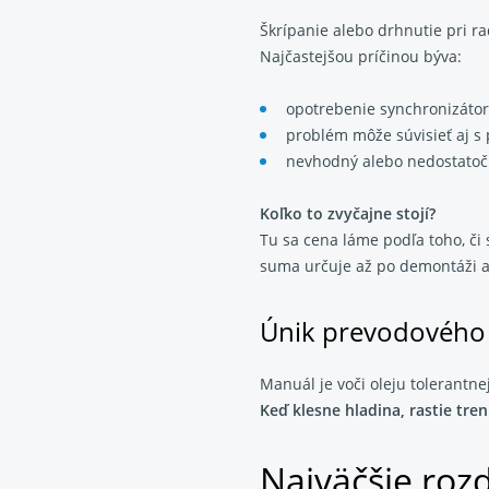
Škrípanie alebo drhnutie pri 
Najčastejšou príčinou býva:
opotrebenie synchronizátor
problém môže súvisieť aj s 
nevhodný alebo nedostato
Koľko to zvyčajne stojí?
Tu sa cena láme podľa toho, či 
suma určuje až po demontáži a 
Únik prevodového 
Manuál je voči oleju tolerantn
Keď klesne hladina, rastie tre
Najväčšie roz