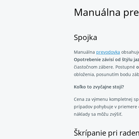
Manuálna pr
Spojka
Manuálna
prevodovka
obsahuje
Opotrebenie závisí od štýlu ja
čiastočnom zábere. Postupné
o
obloženia, posunutím bodu záb
Koľko to zvyčajne stojí?
Cena za výmenu kompletnej spojk
prípadov pohybuje v priemere o
náklady sa môžu zvýšiť.
Škrípanie pri raden