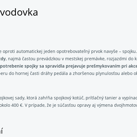
evodovka
 oproti automatickej jeden opotrebovateľný prvok navyše – spojku.
zdy
, najmä častou prevádzkou v mestskej premávke, rozjazdmi do k
potrebenie spojky sa spravidla prejavuje prešmykovaním pri akce
eru do hornej časti dráhy pedála a zhoršenou plynulosťou alebo 
ovej sady, ktorá zahŕňa spojkový kotúč, prítlačný tanier a vypínaci
kolo 400 €. V prípade, že je súčasťou opravy aj výmena dvojhmotov
í