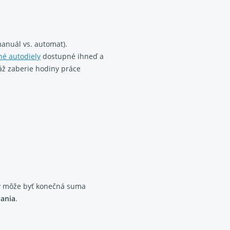
anuál vs. automat).
é autodiely
dostupné ihneď a
áž zaberie hodiny práce
edy môže byť konečná suma
vania
.