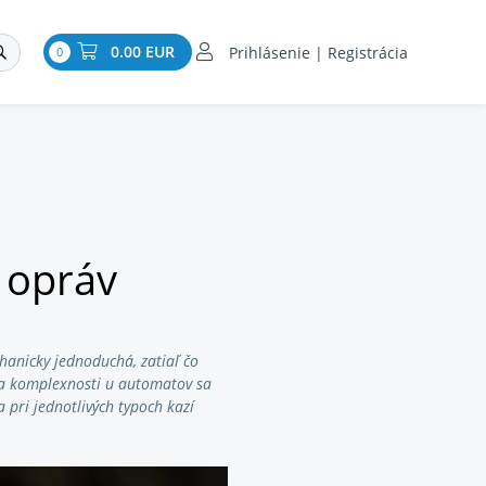
0.00 EUR
Prihlásenie | Registrácia
0
 opráv
anicky jednoduchá, zatiaľ čo
era komplexnosti u automatov sa
 pri jednotlivých typoch kazí