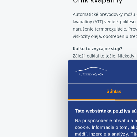
Automatické prevodovky môžu
kvapaliny (ATF) vedie k pokles
narušenie termoregulácie. Prev
viskozity oleja, opotrebeniu t
Koľko to zvyčajne stojí?
Záleží, odkiaľ to tečie. Nieked
Každopádne ale platí pravidlo:
Prešmykovanie a k
Súhlas
Keď automatická prevodovka zač
nezrýchľuje úmerne),
vo väčšin
Táto webstránka používa sú
opotrebenie trecích prvko
Na prispôsobenie obsahu a r
situáciu často zhoršuje aj
p
cookie. Informácie o tom, ak
oleja, netesnosťami tesnení
médií, inzercie a analýzy. Tí