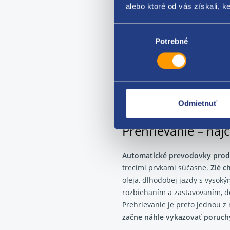
do celého reťazca vie zasia
alebo ktoré od vás získali, ke
spôsobiť nesprávne dávkova
Výber
súhlasu
Potrebné
Koľko to zvyčajne stojí?
Ak problém nie je v oleji alebo
Samotná diagnostika sa často 
problém v mechatronike, tzn. 
nového dielu).
Odmietnuť
Prehrievanie – najč
Automatické prevodovky produ
trecími prvkami súčasne.
Zlé c
oleja, dlhodobej jazdy s vysok
rozbiehaním a zastavovaním, do
Prehrievanie je preto jednou z 
začne náhle vykazovať poruchy