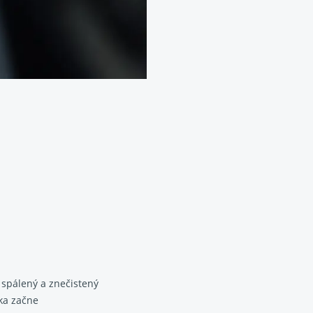
 spálený a znečistený
ka začne