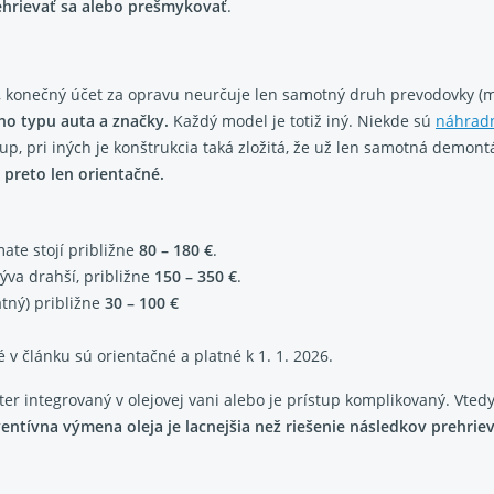
rehrievať sa alebo prešmykovať
.
e, konečný účet za opravu neurčuje len samotný druh prevodovky (m
ho typu auta a značky.
Každý model je totiž iný. Niekde sú
náhradn
p, pri iných je konštrukcia taká zložitá, že už len samotná demont
 preto len orientačné.
ate stojí približne
80 – 180 €
.
ýva drahší, približne
150 – 350 €
.
atný) približne
30 – 100 €
v článku sú orientačné a platné k 1. 1. 2026.
lter integrovaný v olejovej vani alebo je prístup komplikovaný. Vt
entívna výmena oleja je lacnejšia než riešenie následkov prehrie