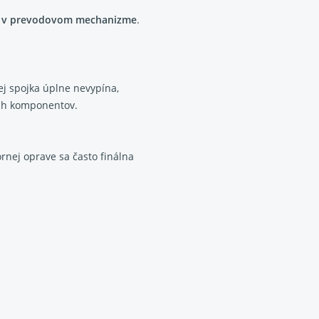
ém v prevodovom mechanizme
.
ej spojka úplne nevypína,
ých komponentov.
ornej oprave sa často finálna