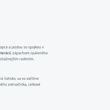
opca a jazdou so spojkou v
lerácii
, zápachom spáleného
obtiažnejším radením.
e ložisko, sa vo väčšine
ého zotrvačníka, celkové