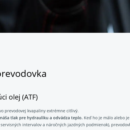
prevodovka
ci olej (ATF)
vo prevodovej kvapaliny extrémne citlivý.
renáša tlak pre hydrauliku a odvádza teplo.
Keď ho je málo alebo je
h servisných intervalov a náročných jazdných podmienok), prevodov