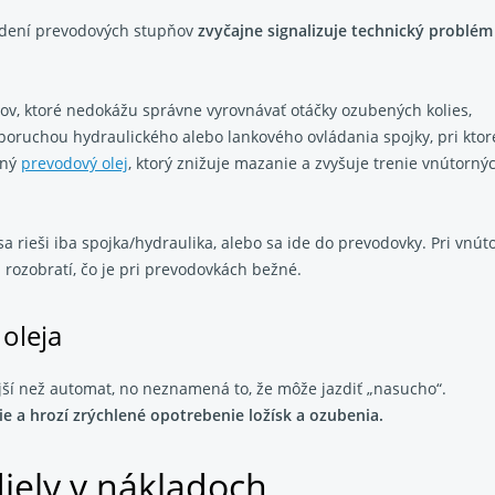
radení prevodových stupňov
zvyčajne signalizuje technický probl
ov, ktoré nedokážu správne vyrovnávať otáčky ozubených kolies,
poruchou hydraulického alebo lankového ovládania spojky, pri ktor
čný
prevodový olej
, ktorý znižuje mazanie a zvyšuje trenie vnútorn
sa rieši iba spojka/hydraulika, alebo sa ide do prevodovky. Pri vnút
rozobratí, čo je pri prevodovkách bežné.
oleja
ejší než automat, no neznamená to, že môže jazdiť „nasucho“.
nie a hrozí zrýchlené opotrebenie ložísk a ozubenia.
diely v nákladoch