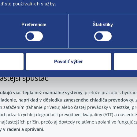
hnuť aj riadiaca časť prevodovky –
porucha snímačov, solenoidov 
ď ste používali ich služby.
nie tlaku či nevhodné časovanie zopnutia, čo prešmykovanie ešte
Preferencie
Štatistiky
 v jednoduchej netesnosti, riešenie býva technicky náročnejšie a pre
pohybuje okolo 50 € (orientačne)
. Pri dvojspojkových prevodovkác
opravy sa môžu pohybovať od 250 € až do 500 € (napr. výmena sním
Povoliť výber
astejší spúšťač
kujú viac tepla než manuálne systémy
, pretože pracujú s hydrau
hladenie, napríklad v dôsledku zaneseného chladiča prevodovky
,
ým zaťažením (ťahanie prívesu) alebo častej prevádzky v mestskej
chádza k rýchlej degradácii prevodovej kvapaliny (ATF) a následné
najčastejších príčin, prečo aj dovtedy relatívne spoľahlivo funguj
 v radení a správaní
.