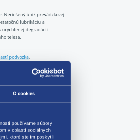
e
. Neriešený únik prevádzkovej
statočnú lubrikáciu a
k urýchlenej degradácii
ého telesa.
astí podvozka
.
O cookies
do otáčok, no vozidlo
 faktorov.
Najčastejšie ide o:
vnosti používame súbory
m alebo nízkym množstvom
om v oblasti sociálnych
u do jednotlivých okruhov,
mi, ktoré ste im poskytli