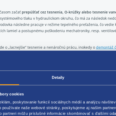
 časom začať
prepúšťať cez tesnenia, O-krúžky alebo tesnenie van
u systémového tlaku v hydraulickom okruhu, čo má za následok nedo
odovka následne pracuje v režime tepelného preťaženia, čo vedie 
recích lamiel a postupnému poškodeniu mechatroniky, resp. ventilov
y ide o „lacnejšie” tesnenie a nenáročnú prácu, inokedy o
demontáž č
 čím skôr, tým lacnejšie.
opanie pri radení
Detaily
ne prešmykovať (typicky sa to prejaví tak, že motor prudko stúpne 
e prípadov nejde o jednu izolovanú chybu, ale o súbeh viacerých
bory cookies
v
, ktoré už nedokážu preniesť potrebný krútiaci moment,
eklám, poskytovanie funkcií sociálnych médií a analýzu návšte
okles hydraulického tlaku v prevodovke
, spôsobený degradovaný
o používate naše webové stránky, poskytujeme aj našim partner
, prípadne problémom vo ventilovom telese, ktoré riadi rozvod tlak
to partneri môžu príslušné informácie skombinovať s ďalšími údaj