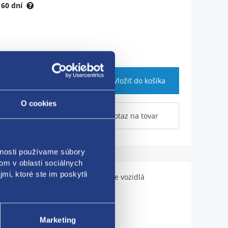
:
60 dní
Vložiť do košíka
O cookies
Dotaz na tovar
vnosti používame súbory
om v oblasti sociálnych
mi, ktoré ste im poskytli
Použiteľné pre vozidlá
Marketing