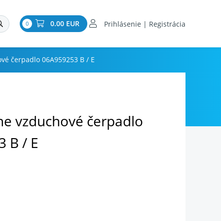
0.00 EUR
Prihlásenie | Registrácia
0
vé čerpadlo 06A959253 B / E
e vzduchové čerpadlo
 B / E