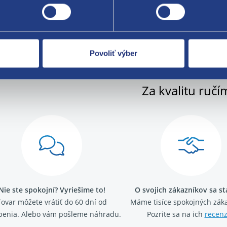
A originál - 06A959253B, 06A959253E
Povoliť výber
Za kvalitu ručí
Nie ste spokojní? Vyriešime to!
O svojich zákazníkov sa s
Tovar môžete vrátiť do 60 dní od
Máme tisíce spokojných záka
penia. Alebo vám pošleme náhradu.
Pozrite sa na ich
recenz