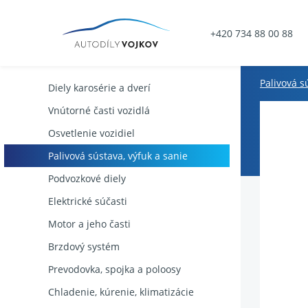
+420 734 88 00 88
Palivová s
Diely karosérie a dverí
Vnútorné časti vozidlá
Osvetlenie vozidiel
Palivová sústava, výfuk a sanie
Podvozkové diely
Elektrické súčasti
Motor a jeho časti
Brzdový systém
Prevodovka, spojka a poloosy
Chladenie, kúrenie, klimatizácie