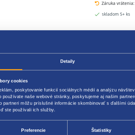
Záruka vrátenia
skladom 5+ ks
Detaily
bory cookies
eklám, poskytovanie funkcií sociálnych médií a analýzu návšte
o používate naše webové stránky, poskytujeme aj našim partner
to partneri môžu príslušné informácie skombinovať s ďalšími údaj
Popis produktu
Kódy produktov
ď ste používali ich služby.
ndárne vzduchové čerpadlo
Preferencie
Štatistiky