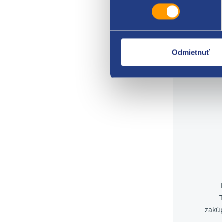
ŠKOD
Odmietnuť
zakú