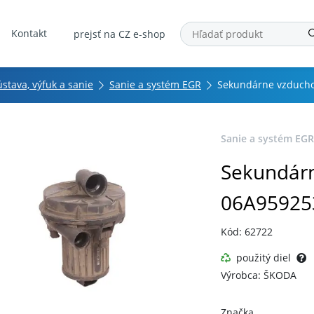
Kontakt
prejsť na CZ e-shop
ústava, výfuk a sanie
Sanie a systém EGR
Sekundárne vzducho
Sanie a systém EGR
Sekundárn
06A959253
Kód: 62722
použitý diel
Výrobca: ŠKODA
Značka