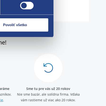
Povoliť všetko
me!
taráme
Sme tu pre vás už 20 rokov
zníkov.
Nie sme bazár, ale solídna firma.
Vďaka
ie
.
vám rastieme už viac ako 20 rokov.