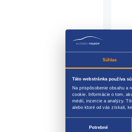
Súhlas
Táto webstránka používa sú
Na prispôsobenie obsahu a r
cookie. Informácie o tom, ak
médií, inzercie a analýzy. Tí
alebo ktoré od vás získali, ke
Výber
seku
súhlasu
Potrebné