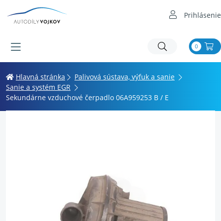
Prihlásenie
0
Hlavná stránka
Palivová sústava, výfuk a sanie
Sanie a systém EGR
Sekundárne vzduchové čerpadlo 06A959253 B / E