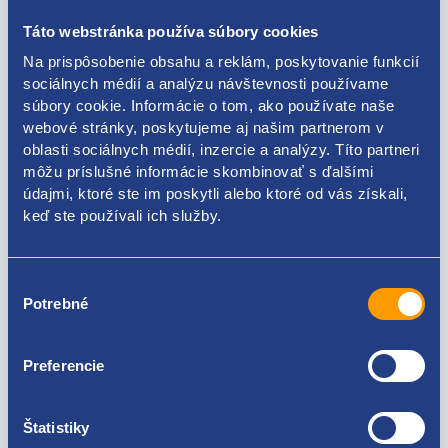
Táto webstránka používa súbory cookies
Popis produktu
Na prispôsobenie obsahu a reklám, poskytovanie funkcií
sociálnych médií a analýzu návštevnosti používame
súbory cookie. Informácie o tom, ako používate naše
sekundárne vzduchové čerpadlo
webové stránky, poskytujeme aj našim partnerom v
oblasti sociálnych médií, inzercie a analýzy. Títo partneri
ŠKODA originál - 06A959253B, 06A959253E
môžu príslušné informácie skombinovať s ďalšími
údajmi, ktoré ste im poskytli alebo ktoré od vás získali,
keď ste používali ich služby.
Kódy produktov
Výber
Potrebné
súhlasu
06A959253B 06A959253E
Preferencie
Použiteľné pre vozidlá
Štatistiky
Škoda Fabia I 1999-2007 2.0