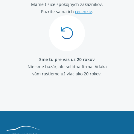
Máme tisíce spokojných zákazníkov.
Audi A8 (D3) 2003 - 2010 6.0 W12
Audi A8 (D3) 2003 - 2010 4.2 FSI
Pozrite sa na ich
recenzie
.
Sme tu pre vás už 20 rokov
Nie sme bazár, ale solídna firma.
Vďaka
vám rastieme už viac ako 20 rokov.