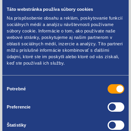
Táto webstránka používa súbory cookies
Popis produktu
Na prispôsobenie obsahu a reklám, poskytovanie funkcií
sociálnych médií a analýzu návštevnosti používame
súbory cookie. Informácie o tom, ako používate naše
sekundárne vzduchové čerpadlo
webové stránky, poskytujeme aj našim partnerom v
oblasti sociálnych médií, inzercie a analýzy. Títo partneri
ŠKODA originál - 06A959253B, 06A959253E
môžu príslušné informácie skombinovať s ďalšími
údajmi, ktoré ste im poskytli alebo ktoré od vás získali,
keď ste používali ich služby.
Kódy produktov
Výber
Potrebné
súhlasu
06A959253B 06A959253E
Preferencie
Použiteľné pre vozidlá
Štatistiky
Škoda Fabia I 1999-2007 2.0