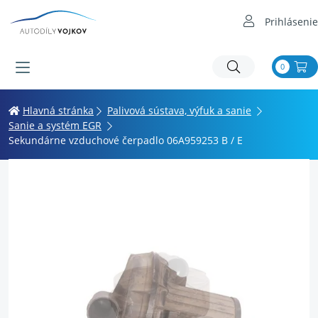
Prihlásenie
0
Hlavná stránka
Palivová sústava, výfuk a sanie
Sanie a systém EGR
Sekundárne vzduchové čerpadlo 06A959253 B / E