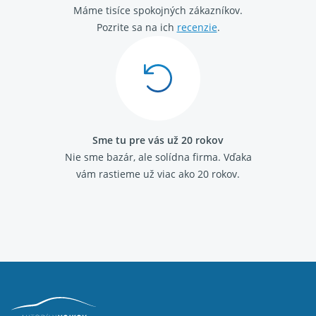
Máme tisíce spokojných zákazníkov.
Audi A8 (D3) 2003 - 2010 6.0 W12
Audi A8 (D3) 2003 - 2010 4.2 FSI
Pozrite sa na ich
recenzie
.
Sme tu pre vás už 20 rokov
Nie sme bazár, ale solídna firma.
Vďaka
vám rastieme už viac ako 20 rokov.