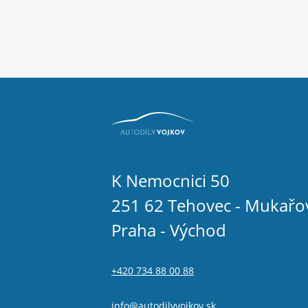
K Nemocnici 50
251 62 Tehovec - Mukařo
Praha - Východ
+420 734 88 00 88
info@autodilyvojkov.sk