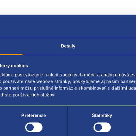
Popis produktu
Kódy produktov
Detaily
 za SADU
bory cookies
eklám, poskytovanie funkcií sociálnych médií a analýzu návšte
r kolesa 15 "
o používate naše webové stránky, poskytujeme aj našim partner
za 4 kusy
to partneri môžu príslušné informácie skombinovať s ďalšími údaj
ď ste používali ich služby.
086080
Preferencie
Štatistiky