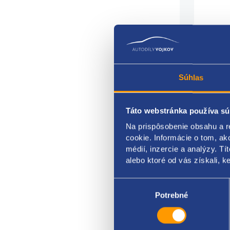
Súhlas
cena
Táto webstránka používa sú
Na prispôsobenie obsahu a r
rozme
cookie. Informácie o tom, ak
Cena 
médií, inzercie a analýzy. Tí
alebo ktoré od vás získali, ke
Fiat
Výber
1374
súhlasu
Potrebné