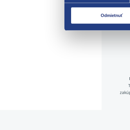
Odmietnuť
zakú