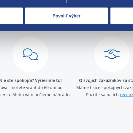
Povoliť výber
Za kvalitu ručí
Nie ste spokojní? Vyriešime to!
O svojich zákazníkov sa s
Tovar môžete vrátiť do 60 dní od
Máme tisíce spokojných záka
penia. Alebo vám pošleme náhradu.
Pozrite sa na ich
recenz