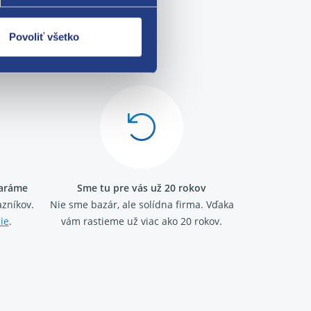
Povoliť všetko
me!
taráme
Sme tu pre vás už 20 rokov
zníkov.
Nie sme bazár, ale solídna firma.
Vďaka
ie
.
vám rastieme už viac ako 20 rokov.