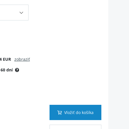
4 EUR
zobraziť
:
60 dní
Vložiť do košíka