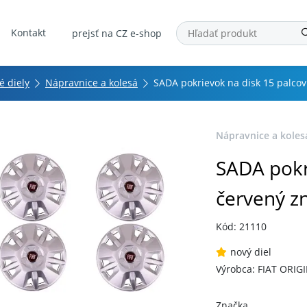
Kontakt
prejsť na CZ e-shop
é diely
Nápravnice a kolesá
SADA pokrievok na disk 15 palcov
Nápravnice a koles
SADA pokr
červený zn
Kód: 21110
nový diel
Výrobca: FIAT ORIG
Značka