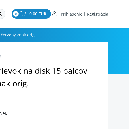
0.00 EUR
Prihlásenie | Registrácia
0
 červený znak orig.
á
ievok na disk 15 palcov
ak orig.
INAL