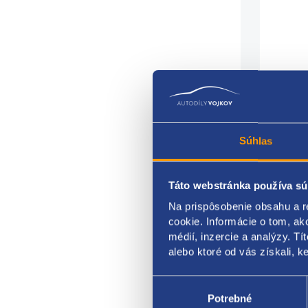
Súhlas
Táto webstránka používa sú
Na prispôsobenie obsahu a r
cena
cookie. Informácie o tom, ak
médií, inzercie a analýzy. Tí
rozme
alebo ktoré od vás získali, ke
Cena 
Výber
súhlasu
Potrebné
Fiat