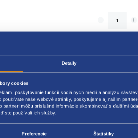
Detaily
Popis produktu
Kódy produktov
bory cookies
eklám, poskytovanie funkcií sociálnych médií a analýzu návšte
 za SADU
o používate naše webové stránky, poskytujeme aj našim partner
to partneri môžu príslušné informácie skombinovať s ďalšími údaj
r kolesa 15 "
ď ste používali ich služby.
za 4 kusy
Preferencie
Štatistiky