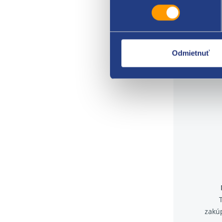
1374
Odmietnuť
zakú