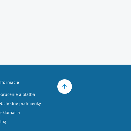
nformácie
oručenie a platba
Obchodné podmienky
eklamácia
log