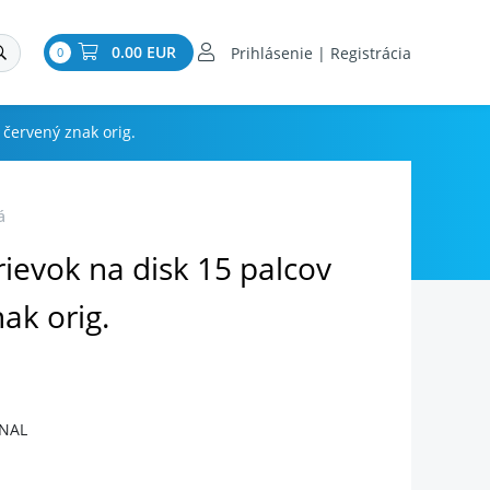
0.00 EUR
Prihlásenie | Registrácia
0
 červený znak orig.
á
ievok na disk 15 palcov
ak orig.
INAL