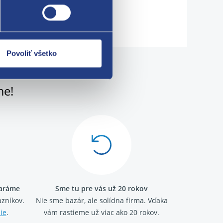
Povoliť všetko
me!
taráme
Sme tu pre vás už 20 rokov
zníkov.
Nie sme bazár, ale solídna firma.
Vďaka
ie
.
vám rastieme už viac ako 20 rokov.