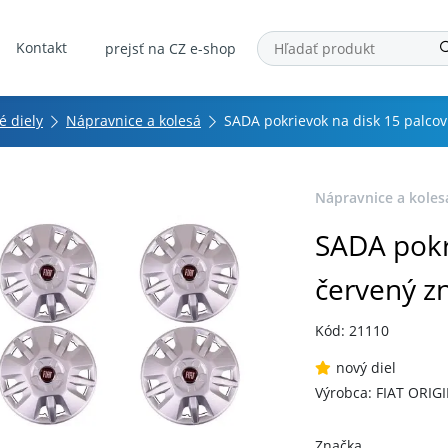
Kontakt
prejsť na CZ e-shop
é diely
Nápravnice a kolesá
SADA pokrievok na disk 15 palcov
Nápravnice a koles
SADA pokr
červený zn
Kód: 21110
nový diel
Výrobca: FIAT ORIG
Značka