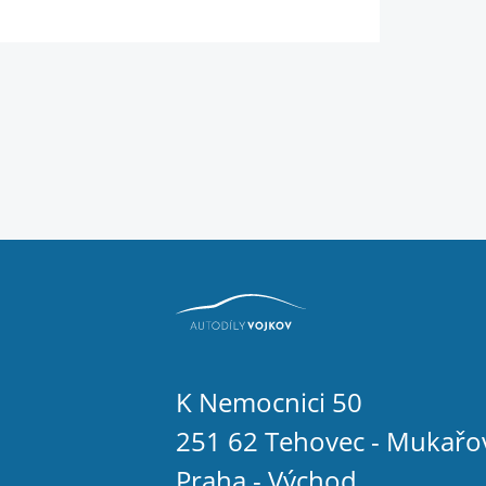
K Nemocnici 50
251 62 Tehovec - Mukařo
Praha - Východ