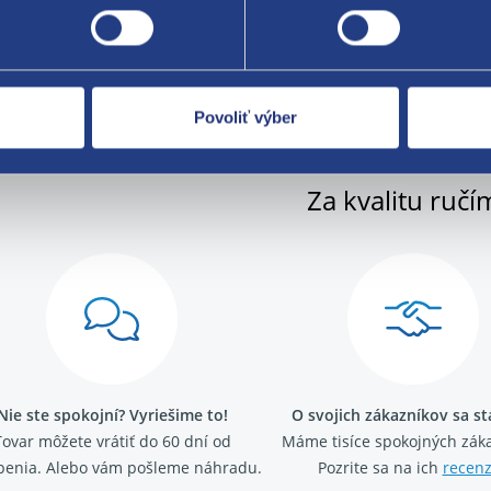
086080
Povoliť výber
Za kvalitu ručí
Nie ste spokojní? Vyriešime to!
O svojich zákazníkov sa s
Tovar môžete vrátiť do 60 dní od
Máme tisíce spokojných záka
penia. Alebo vám pošleme náhradu.
Pozrite sa na ich
recenz