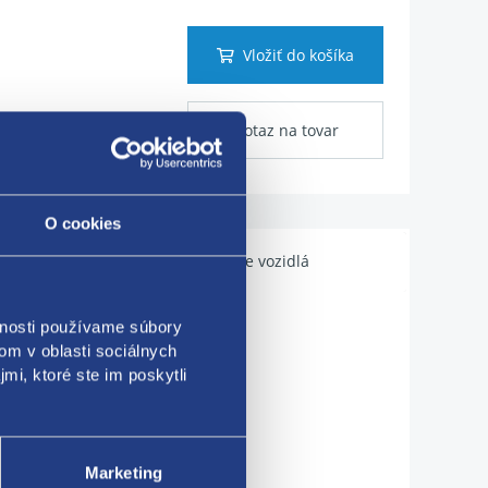
Vložiť do košíka
Dotaz na tovar
O cookies
Použiteľné pre vozidlá
vnosti používame súbory
om v oblasti sociálnych
mi, ktoré ste im poskytli
Marketing