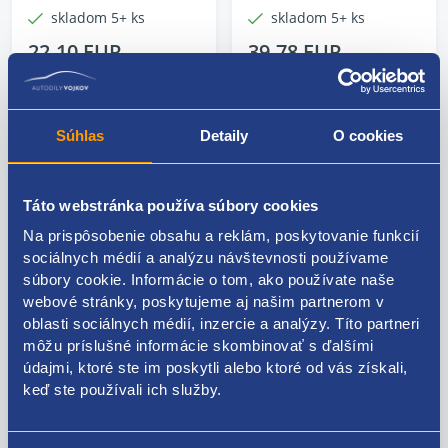
skladom 5+ ks
skladom 5+ ks
22.10 EUR
39.78 EUR
17.97 EUR bez DPH
32.34 EUR bez DPH
Súhlas
Detaily
O cookies
Táto webstránka používa súbory cookies
Na prispôsobenie obsahu a reklám, poskytovanie funkcií
sociálnych médií a analýzu návštevnosti používame
súbory cookie. Informácie o tom, ako používate naše
webové stránky, poskytujeme aj našim partnerom v
oblasti sociálnych médií, inzercie a analýzy. Títo partneri
môžu príslušné informácie skombinovať s ďalšími
Jednotka ABS
Lambda sonda -
údajmi, ktoré ste im poskytli alebo ktoré od vás získali,
1K0614117H
1K0998262AE
keď ste používali ich služby.
Kód: 71565
Kód: 112273
Stav dielu: použitý diel
Stav dielu: použitý diel