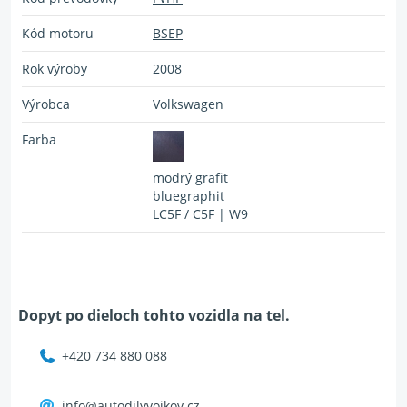
Kód motoru
BSEP
Rok výroby
2008
Výrobca
Volkswagen
Farba
modrý grafit
bluegraphit
LC5F / C5F | W9
Dopyt po dieloch tohto vozidla na tel.
+420 734 880 088
info@autodilyvojkov.cz