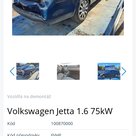
Vozidlá na demontáž
Volkswagen Jetta 1.6 75kW
Kód
100870000
Kód převodovky
FVHP