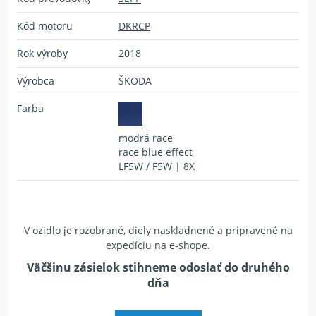
Kód motoru
DKRCP
Rok výroby
2018
Výrobca
ŠKODA
Farba
modrá race
race blue effect
LF5W / F5W | 8X
V ozidlo je rozobrané, diely naskladnené a pripravené na
expedíciu na e-shope.
Väčšinu zásielok stihneme odoslať do druhého
dňa