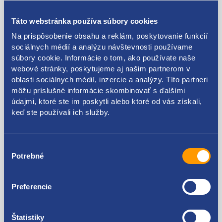
Motor DKRC
Těhlice predná pravá
pre ABS a posilňovač
Kód: 116925
Táto webstránka používa súbory cookies
komplet
Stav dielu: použitý diel
Na prispôsobenie obsahu a reklám, poskytovanie funkcií
Výrobca: VAG
Kód: 57298
sociálnych médií a analýzu návštevnosti používame
Stav dielu: použitý diel
súbory cookie. Informácie o tom, ako používate naše
Výrobca: ŠKODA
webové stránky, poskytujeme aj našim partnerom v
oblasti sociálnych médií, inzercie a analýzy. Títo partneri
skladom 2 ks
skladom 5+ ks
môžu príslušné informácie skombinovať s ďalšími
972.33 EUR
35.36 EUR
údajmi, ktoré ste im poskytli alebo ktoré od vás získali,
790.51 EUR bez DPH
28.75 EUR bez DPH
keď ste používali ich služby.
Výber
Potrebné
súhlasu
Preferencie
Štatistiky