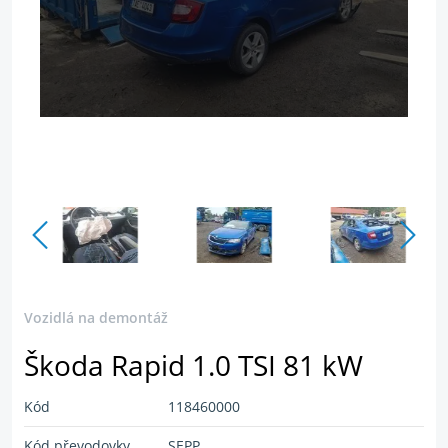
Vozidlo je rozobrané
Vozidlá na demontáž
Škoda Rapid 1.0 TSI 81 kW
Kód
118460000
Kód převodovky
SEPP