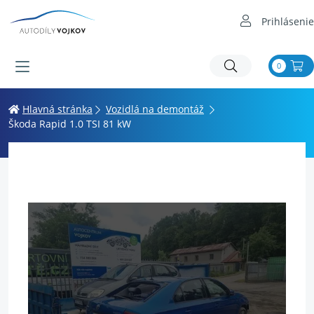
Prihlásenie
0
Hlavná stránka
Vozidlá na demontáž
Škoda Rapid 1.0 TSI 81 kW