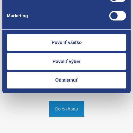
Marketing
Těhlice přední levá
Gumový záves výfuku
pro ABS a posilovač
Kód: 63112
komplet
Stav dielu: použitý diel
Výrobca: ŠKODA
Kód: 57297
Povoliť všetko
Stav dielu: použitý diel
Výrobca: VAG
Povoliť výber
skladom 5+ ks
skladom 5+ ks
35.36 EUR
0.89 EUR
Odmietnuť
28.75 EUR bez DPH
0.72 EUR bez DPH
Do e-shopu