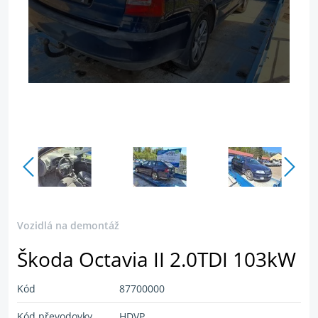
Vozidlo je rozobrané
Vozidlá na demontáž
Škoda Octavia II 2.0TDI 103kW
Kód
87700000
Kód převodovky
HDVP