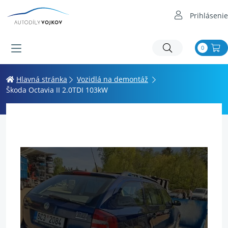
Prihlásenie
0
Hlavná stránka
Vozidlá na demontáž
Škoda Octavia II 2.0TDI 103kW