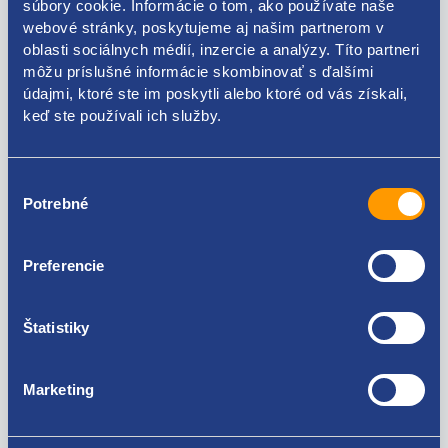
súbory cookie. Informácie o tom, ako používate naše
webové stránky, poskytujeme aj našim partnerom v
oblasti sociálnych médií, inzercie a analýzy. Títo partneri
môžu príslušné informácie skombinovať s ďalšími
údajmi, ktoré ste im poskytli alebo ktoré od vás získali,
keď ste používali ich služby.
Výber
Potrebné
súhlasu
Preferencie
Škoda Octavia II 1.9
Škoda Octavia II 1.9
TDI 77 kW
TDI 77 kW
Štatistiky
Kód: 89160000
Kód: 95190000
Výrobca: ŠKODA
Výrobca: ŠKODA
Marketing