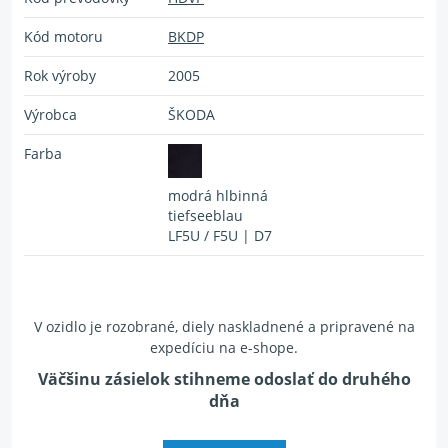
Kód motoru
BKDP
Rok výroby
2005
Výrobca
ŠKODA
Farba
modrá hlbinná
tiefseeblau
LF5U / F5U | D7
V ozidlo je rozobrané, diely naskladnené a pripravené na
expedíciu na e-shope.
Väčšinu zásielok stihneme odoslať do druhého
dňa