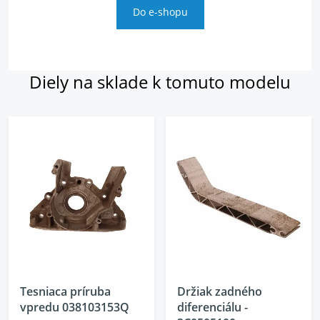
Do e-shopu
Diely na sklade k tomuto modelu
Tesniaca príruba
Držiak zadného
vpredu 038103153Q
diferenciálu -