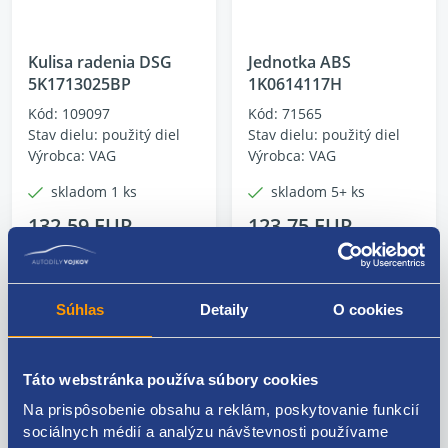
Kulisa radenia DSG
Jednotka ABS
5K1713025BP
1K0614117H
Kód: 109097
Kód: 71565
Stav dielu: použitý diel
Stav dielu: použitý diel
Výrobca: VAG
Výrobca: VAG
skladom 1 ks
skladom 5+ ks
132.59 EUR
123.75 EUR
107.80 EUR bez DPH
100.61 EUR bez DPH
Súhlas
Detaily
O cookies
Do e-shopu
Táto webstránka používa súbory cookies
Na prispôsobenie obsahu a reklám, poskytovanie funkcií
Ďalšie podobné vozidlá na demontáž
sociálnych médií a analýzu návštevnosti používame