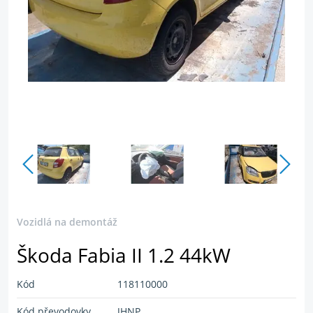
Vozidlá na demontáž
Škoda Fabia II 1.2 44kW
Kód
118110000
Kód převodovky
JHNP