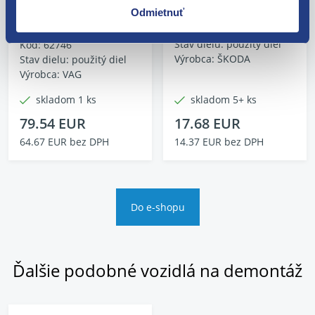
vačkovými hřídeli
6Y0011031
Odmietnuť
03E103473M
Kód: 55004
Stav dielu: použitý diel
Kód: 62746
Výrobca: ŠKODA
Stav dielu: použitý diel
Výrobca: VAG
skladom 1 ks
skladom 5+ ks
79.54 EUR
17.68 EUR
64.67 EUR bez DPH
14.37 EUR bez DPH
Do e-shopu
Ďalšie podobné vozidlá na demontáž