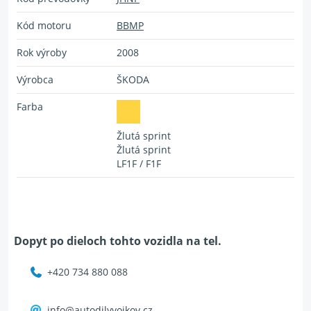
Kód motoru
BBMP
Rok výroby
2008
Výrobca
ŠKODA
Farba
Žlutá sprint
Žlutá sprint
LF1F / F1F
Dopyt po dieloch tohto vozidla na tel.
+420 734 880 088
info@autodilyvojkov.cz