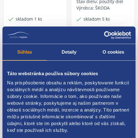
Stav dielu: použitý diel
Výrobca: ŠKODA
skladom 1 ks
skladom 5 ks
44.19 EUR
6.63 EUR
35.93 EUR bez DPH
5.39 EUR bez DPH
Súhlas
Detaily
O cookies
Táto webstránka používa súbory cookies
Na prispôsobenie obsahu a reklám, poskytovanie funkcií
sociálnych médií a analýzu návštevnosti používame
súbory cookie. Informácie o tom, ako používate naše
webové stránky, poskytujeme aj našim partnerom v
oblasti sociálnych médií, inzercie a analýzy. Títo partneri
môžu príslušné informácie skombinovať s ďalšími
údajmi, ktoré ste im poskytli alebo ktoré od vás získali,
Palivová nádrž
Lambda sonda
keď ste používali ich služby.
BENZÍN
1K0998262S