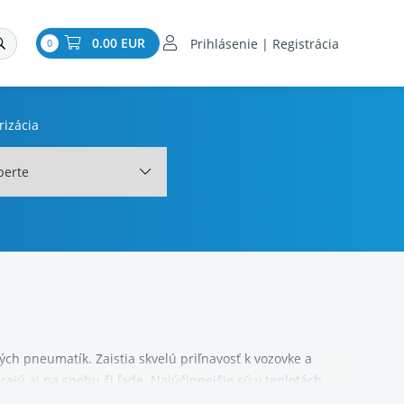
0.00 EUR
Prihlásenie | Registrácia
0
rizácia
berte
ch pneumatík. Zaistia skvelú priľnavosť k vozovke a
ajú aj na snehu či ľade. Najúčinnejšie sú v teplotách
zimné pneumatiky rôznych priemerov, pre väčšinu