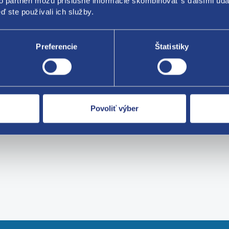
to partneri môžu príslušné informácie skombinovať s ďalšími údaj
RCRAFT WP52 (7 mm) rok
WINTERCRAFT WP52 (7 m
ď ste používali ich služby.
2024
1348
Kód: 141349
lu: použitý diel
Stav dielu: použitý diel
Preferencie
Štatistiky
a: KUMHO
Výrobca: KUMHO
dom 1 ks
skladom 1 ks
 EUR
59.67 EUR
UR bez DPH
48.51 EUR bez DPH
Povoliť výber