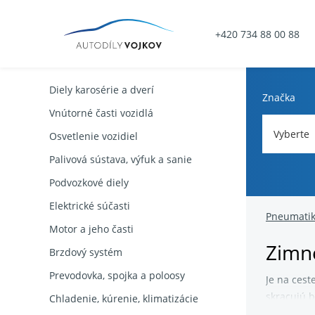
+420 734 88 00 88
Diely karosérie a dverí
Značka
Vnútorné časti vozidlá
Vyberte
Osvetlenie vozidiel
Palivová sústava, výfuk a sanie
Podvozkové diely
Elektrické súčasti
Pneumati
Motor a jeho časti
Zimn
Brzdový systém
Prevodovka, spojka a poloosy
Je na cest
skracujú b
Chladenie, kúrenie, klimatizácie
pod +7 °C