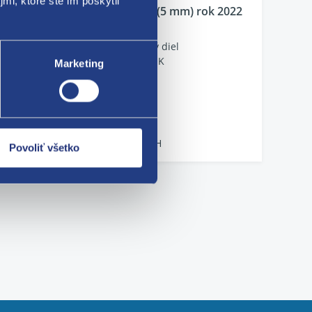
mi, ktoré ste im poskytli
m) rok
Winter Icept LV (5 mm) rok 2022
Kód: 130507
Stav dielu: použitý diel
Výrobca: HANKOOK
Marketing
skladom 1 ks
26.52 EUR
21.56 EUR bez DPH
Povoliť všetko