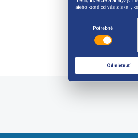
médií, inzercie a analýzy. Tí
WINTE
alebo ktoré od vás získali, ke
2025
Kód: 14
Výber
Stav die
súhlasu
Potrebné
Výrobc
skla
66.30
53.90 E
Odmietnuť