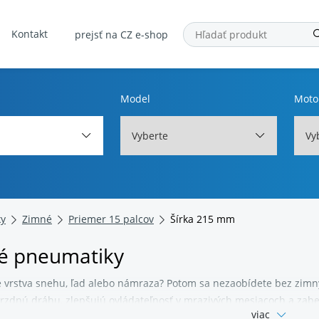
Kontakt
prejsť na CZ e-shop
Model
Moto
Vyberte
Vy
ky
Zimné
Priemer 15 palcov
Šírka 215 mm
é pneumatiky
e vrstva snehu, ľad alebo námraza? Potom sa nezaobídete bez zimný
rzdnú dráhu, zlepšujú ovládateľnosť v mrazivých mesiacoch a zaber
viac
. Sú tou najbezpečnejšou voľbou nielen do hôr. V ponuke nájdete 