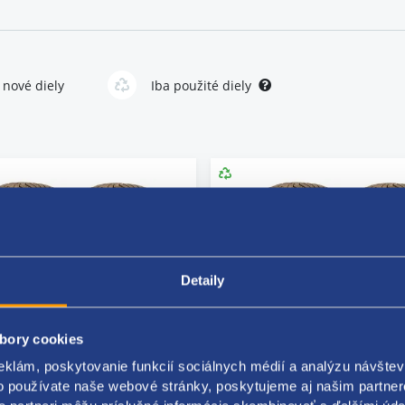
pov vozidiel. Zaobstaráte úplne nové pneu aj už použité kúsky, v skv
e, môžete zvoliť aj celoročné pneu, ktoré nájdete v kategórii
letné 
 nové diely
Iba použité diely
Detaily
bory cookies
eklám, poskytovanie funkcií sociálnych médií a analýzu návšte
a dvoch pneumatík
Súprava dvoch pneumatí
o používate naše webové stránky, poskytujeme aj našim partner
 215/55 R16 93H KUMHO
ZIMNÁ 215/55 R16 93H 