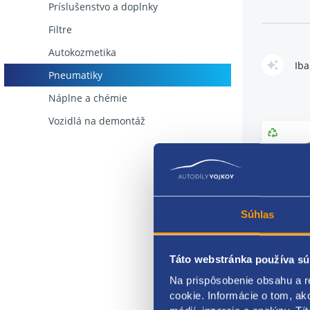
Príslušenstvo a doplnky
bežných ty
Filtre
nenajazdít
Autokozmetika
Iba
Pneumatiky
Náplne a chémie
Vozidlá na demontáž
Súhlas
Táto webstránka používa sú
Na prispôsobenie obsahu a r
Súprav
cookie. Informácie o tom, ak
ZIMNÁ