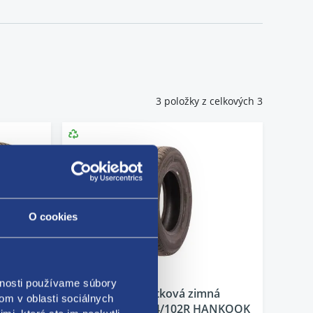
elej kvalite a za príjemnú cenu. Ak toho v zime príliš
pneumatiky
.
3 položky z celkových 3
O cookies
vnosti používame súbory
k
Pneumatika úžitková zimná
om v oblasti sociálnych
KUMHO
215/65 R15C 104/102R HANKOOK