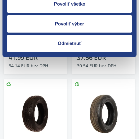
R14 81T DEBICA
Season (6 mm) rok
Povoliť všetko
Navigator 3 (6,5 mm)
2024
rok 2024
Kód: 121799
Stav dielu: použitý diel
Kód: 138862
Povoliť výber
Výrobca: LINGLONG
Stav dielu: použitý diel
Výrobca: DEBICA
Odmietnuť
skladom 2 ks
skladom 1 ks
41.99 EUR
37.56 EUR
34.14 EUR bez DPH
30.54 EUR bez DPH