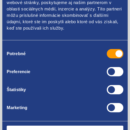
webové stránky, poskytujeme aj našim partnerom v
oblasti sociálnych médií, inzercie a analýzy. Títo partneri
skladom 1 ks
skladom 1 ks
môžu príslušné informácie skombinovať s ďalšími
44.19 EUR
41.99 EUR
údajmi, ktoré ste im poskytli alebo ktoré od vás získali,
35.93 EUR bez DPH
34.14 EUR bez DPH
keď ste používali ich služby.
Výber
Potrebné
súhlasu
Preferencie
Štatistiky
Marketing
Súprava dvoch
Sada 2 pneumatik
pneumatík
celoroční 165/65 R14
CELOROČNÁ 165/70
79T Green-Max All