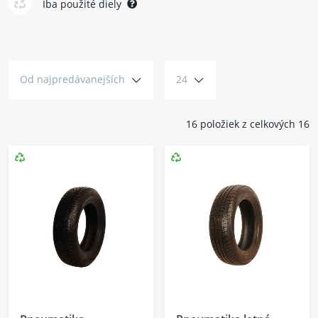
celoročné pneumatiky, ktoré majú solídne jazdné vlastnosti vo
Iba použité diely
všetkých ročných obdobiach.
Od najpredávanejších
24
16 položiek z celkových 16