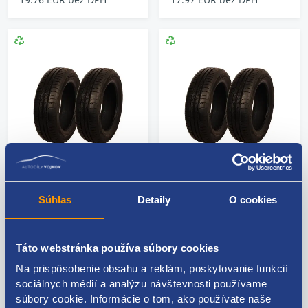
Súprava dvoch
Súprava dvoch
Súhlas
Detaily
O cookies
pneumatík LETNÁ
pneumatík LETNÁ
165/60 R14 75H
165/60 R14 75H
LAUFENN LK41 G Fit
LAUFENN LK41 G Fit
Táto webstránka používa súbory cookies
EQ+ (7,5 mm) rok 2025
EQ+ (7 mm) rok 2025
Na prispôsobenie obsahu a reklám, poskytovanie funkcií
Kód: 122710
Kód: 122654
sociálnych médií a analýzu návštevnosti používame
Stav dielu: použitý diel
Stav dielu: použitý diel
súbory cookie. Informácie o tom, ako používate naše
Výrobca: LAUFENN
Výrobca: LAUFENN