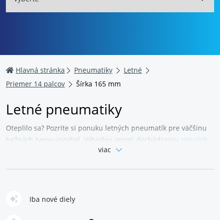
Hlavná stránka
Pneumatiky
Letné
Priemer 14 palcov
Šírka 165 mm
Letné pneumatiky
Oteplilo sa?
Pozrite si ponuku letných pneumatík pre väčšinu
bežných typov vozidiel.
Výhodou oproti dochádzaniu
zimných
viac
pneu
je, že vzorka nezmäkne ani v horúčave – vďaka čomu
zaisťuje lepšiu ovládateľnosť, kratšiu brzdnú dráhu a poskytuje
aj ochranu proti akvaplaningu.
Zaobstaráte pneumatiky
rôznych priemerov, úplne nové aj použité.
Všetko vo
vynikajúcej kvalite a za skvelú cenu.
Zakúpiť môžete jednotlivé
Iba nové diely
letné pneumatiky alebo celé sady.
V ponuke nechýbajú ani