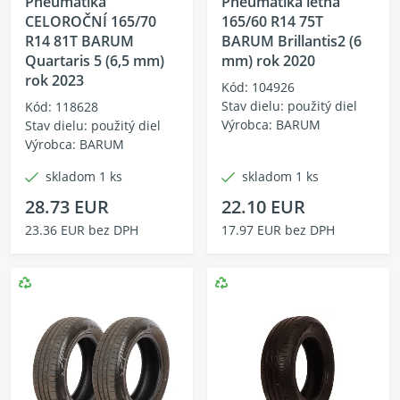
Pneumatika
Pneumatika letná
CELOROČNÍ 165/70
165/60 R14 75T
R14 81T BARUM
BARUM Brillantis2 (6
Quartaris 5 (6,5 mm)
mm) rok 2020
rok 2023
Kód: 104926
Stav dielu: použitý diel
Kód: 118628
Výrobca: BARUM
Stav dielu: použitý diel
Výrobca: BARUM
skladom 1 ks
skladom 1 ks
28.73 EUR
22.10 EUR
23.36 EUR bez DPH
17.97 EUR bez DPH