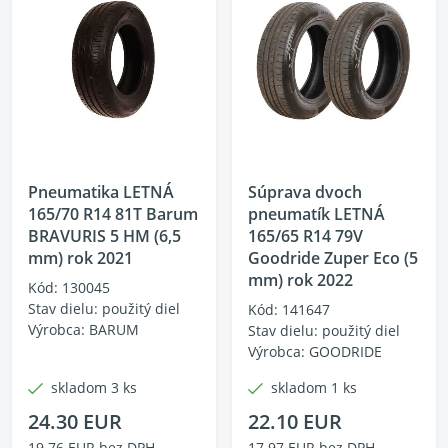
Pneumatika LETNÁ
Súprava dvoch
165/70 R14 81T Barum
pneumatík LETNÁ
BRAVURIS 5 HM (6,5
165/65 R14 79V
mm) rok 2021
Goodride Zuper Eco (5
mm) rok 2022
Kód: 130045
Stav dielu: použitý diel
Kód: 141647
Výrobca: BARUM
Stav dielu: použitý diel
Výrobca: GOODRIDE
skladom 3 ks
skladom 1 ks
24.30 EUR
22.10 EUR
19.76 EUR bez DPH
17.97 EUR bez DPH