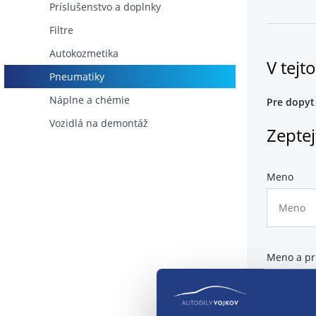
Príslušenstvo a doplnky
Zakúpiť mô
Filtre
jazdné vla
Autokozmetika
V tejt
Pneumatiky
Náplne a chémie
Pre dopyt 
Vozidlá na demontáž
Zeptejt
Meno
Meno a pr