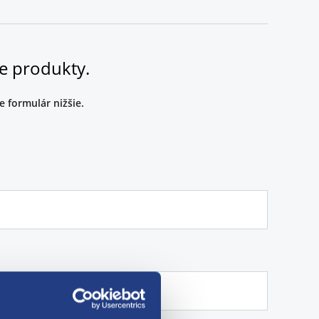
ajú ani celoročné pneumatiky, ktoré majú solídne
ne produkty.
e formulár nižšie.