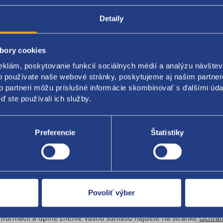
Detaily
bory cookies
eklám, poskytovanie funkcií sociálnych médií a analýzu návšte
o používate naše webové stránky, poskytujeme aj našim partner
to partneri môžu príslušné informácie skombinovať s ďalšími údaj
ď ste používali ich služby.
Preferencie
Štatistiky
Povoliť výber
s so zasielaním obchodných oznámení.
informácií
a
úplné znenie
Vášho
súhlasu
nájdete na
stránke
Ochran