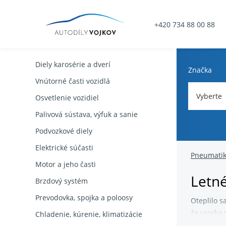
+420 734 88 00 88
Diely karosérie a dverí
Značka
Vnútorné časti vozidlá
Vyberte
Osvetlenie vozidiel
Palivová sústava, výfuk a sanie
Podvozkové diely
Elektrické súčasti
Pneumati
Motor a jeho časti
Letn
Brzdový systém
Prevodovka, spojka a poloosy
Oteplilo s
že vzorka 
Chladenie, kúrenie, klimatizácie
akvaplani