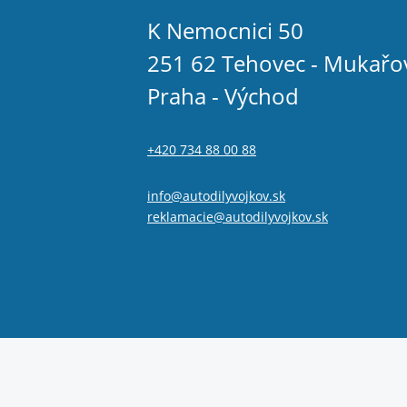
K Nemocnici 50
251 62 Tehovec - Mukařo
Praha - Východ
+420 734 88 00 88
info@autodilyvojkov.sk
reklamacie@autodilyvojkov.sk
© 2026 Autodíly Vojkov s.r.o.