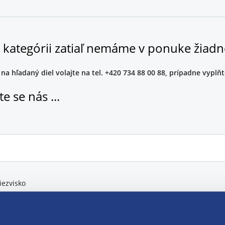
žete jednotlivé letné pneumatiky alebo celé sady.
V ponuke nechýb
stnosti vo všetkých ročných obdobiach.
o kategórii zatiaľ nemáme v ponuke žiad
na hľadaný diel volajte na tel. +420 734 88 00 88, prípadne vyplňt
e se nás ...
iezvisko