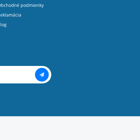
Obchodné podmienky
eklamácia
log
Copyright ©
PIXMAN s.r.o.