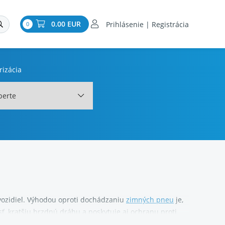
0.00 EUR
Prihlásenie | Registrácia
0
rizácia
berte
ozidiel.
Výhodou oproti dochádzaniu
zimných pneu
je,
ť, kratšiu brzdnú dráhu a poskytuje aj ochranu proti
žité.
Všetko vo vynikajúcej kvalite a za skvelú cenu.