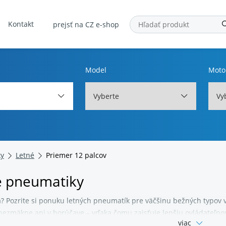
Kontakt
prejsť na CZ e-shop
Model
Moto
Vyberte
Vy
ky
Letné
Priemer 12 palcov
é pneumatiky
a?
Pozrite si ponuku letných pneumatík pre väčšinu bežných typov v
nezmäkne ani v horúčave – vďaka čomu zaisťuje lepšiu ovládateľnos
viac
ngu.
Zaobstaráte pneumatiky rôznych priemerov, úplne nové aj pou