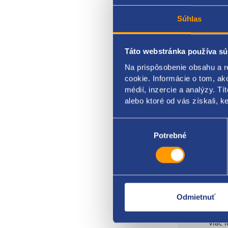
E-mail
Súhlas
Táto webstránka používa sú
Na prispôsobenie obsahu a r
Telefón
cookie. Informácie o tom, ak
médií, inzercie a analýzy. Tí
alebo ktoré od vás získali, ke
Výber
Správa
súhlasu
Potrebné
Odmietnuť
Súhla
Viac 