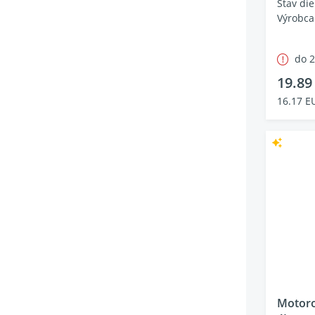
Stav die
Výrobc
do 
19.89
16.17 E
Motoro