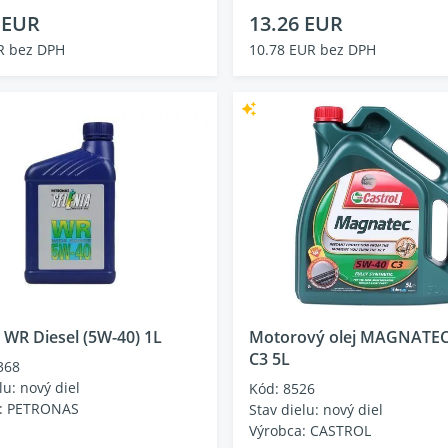
 EUR
13.26 EUR
R bez DPH
10.78 EUR bez DPH
 WR Diesel (5W-40) 1L
Motorový olej MAGNATEC
C3 5L
368
lu: nový diel
Kód: 8526
a: PETRONAS
Stav dielu: nový diel
Výrobca: CASTROL