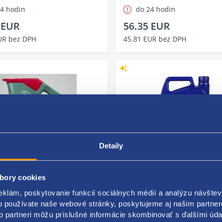
24 hodin
do 24 hodin
 EUR
56.35 EUR
UR bez DPH
45.81 EUR bez DPH
Detaily
bory cookies
l Magnatec 5W-40 C3 4 lt
Selenia K (5W-40) 5L
eklám, poskytovanie funkcií sociálnych médií a analýzu návšte
466
Kód: 15378
o používate naše webové stránky, poskytujeme aj našim partner
lu: nový diel
Stav dielu: nový diel
to partneri môžu príslušné informácie skombinovať s ďalšími údaj
: CASTROL
Výrobca: PETRONAS