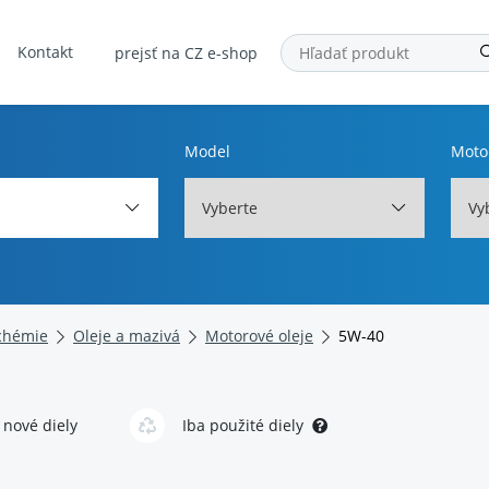
Kontakt
prejsť na CZ e-shop
Model
Moto
Vyberte
Vy
chémie
Oleje a mazivá
Motorové oleje
5W-40
 nové diely
Iba použité diely