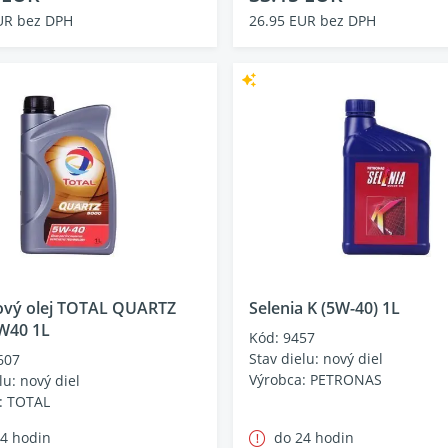
UR bez DPH
26.95 EUR bez DPH
vý olej TOTAL QUARTZ
Selenia K (5W-40) 1L
W40 1L
Kód: 9457
Stav dielu: nový diel
607
Výrobca: PETRONAS
lu: nový diel
: TOTAL
24 hodin
do 24 hodin