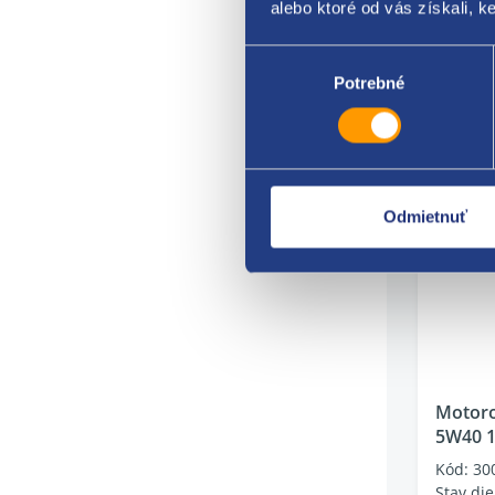
alebo ktoré od vás získali, ke
do 
Výber
61.88
súhlasu
Potrebné
50.31 E
Odmietnuť
Motoro
5W40 
Kód: 30
Stav die