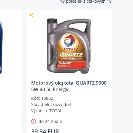
19 položiek z celkových 19
Motorový olej total QUARTZ 9000
5W-40 5L Energy
Kód: 15802
Stav dielu: nový diel
Výrobca: TOTAL
do 24 hodin
39.34 EUR