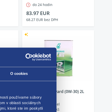
do 24 hodin
83.97 EUR
68.27 EUR bez DPH
O cookies
Selenia WR forward (0W-30) 2L
vnosti používame súbory
Kód: 43831
om v oblasti sociálnych
Stav dielu: nový diel
mi, ktoré ste im poskytli
Výrobca: PETRONAS