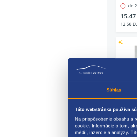
do 
15.47
12.58 E
Súhlas
Táto webstránka používa sú
Castro
Na prispôsobenie obsahu a r
Kód: 24
cookie. Informácie o tom, ak
Stav die
médií, inzercie a analýzy. Tí
Výrobca