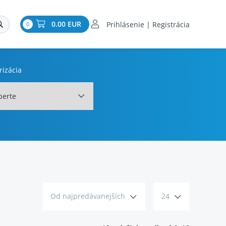
0.00 EUR
Prihlásenie | Registrácia
0
rizácia
berte
Od najpredávanejších
24