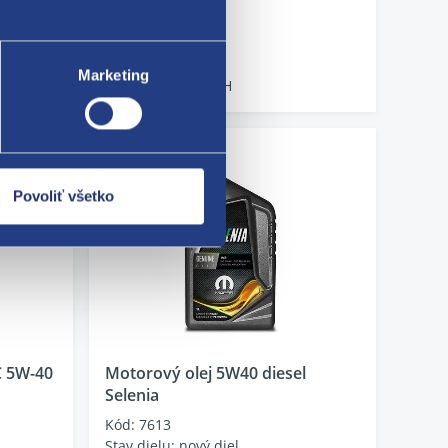
do 24 hodin
30.05 EUR
Marketing
24.43 EUR bez DPH
Povoliť všetko
 5W-40
Motorový olej 5W40 diesel
Selenia
Kód: 7613
Stav dielu: nový diel