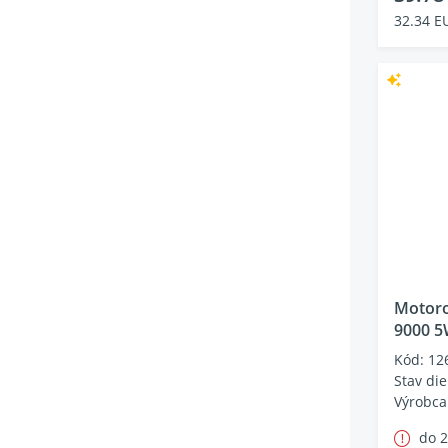
32.34 E
Motoro
9000 5
Kód: 12
Stav die
Výrobca
do 