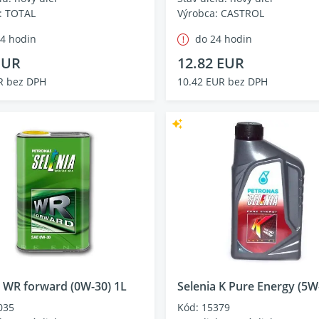
: TOTAL
Výrobca: CASTROL
24 hodin
do 24 hodin
EUR
12.82 EUR
R bez DPH
10.42 EUR bez DPH
a WR forward (0W-30) 1L
Selenia K Pure Energy (5W
035
Kód: 15379