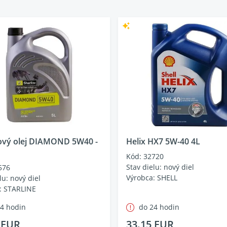
vý olej DIAMOND 5W40 -
Helix HX7 5W-40 4L
Kód: 32720
Stav dielu: nový diel
576
Výrobca: SHELL
lu: nový diel
: STARLINE
24 hodin
do 24 hodin
 EUR
33.15 EUR