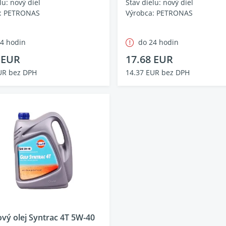
lu: nový diel
Stav dielu: nový diel
a: PETRONAS
Výrobca: PETRONAS
24 hodin
do 24 hodin
 EUR
17.68 EUR
UR bez DPH
14.37 EUR bez DPH
vý olej Syntrac 4T 5W-40