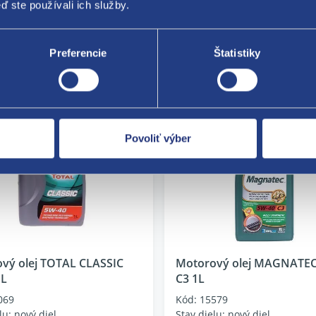
ď ste používali ich služby.
24 hodin
skladom 1 ks
 EUR
66.30 EUR
Preferencie
Štatistiky
UR bez DPH
53.90 EUR bez DPH
Povoliť výber
vý olej TOTAL CLASSIC
Motorový olej MAGNATEC
1L
C3 1L
069
Kód: 15579
lu: nový diel
Stav dielu: nový diel