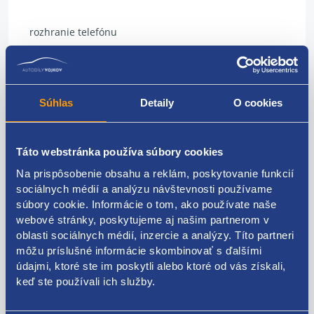
rozhranie telefónu
VAG originál: 1U0035729B
Súhlas
Detaily
O cookies
Kódy produktov
Táto webstránka používa súbory cookies
Na prispôsobenie obsahu a reklám, poskytovanie funkcií
1U0035729B
sociálnych médií a analýzu návštevnosti používame
Použiteľné pre vozidlá
súbory cookie. Informácie o tom, ako používate naše
webové stránky, poskytujeme aj našim partnerom v
oblasti sociálnych médií, inzercie a analýzy. Títo partneri
Škoda Octavia I 1996-2010
môžu príslušné informácie skombinovať s ďalšími
Škoda Superb I 2001-2008
údajmi, ktoré ste im poskytli alebo ktoré od vás získali,
Za kvalitu ručíme!
keď ste používali ich služby.