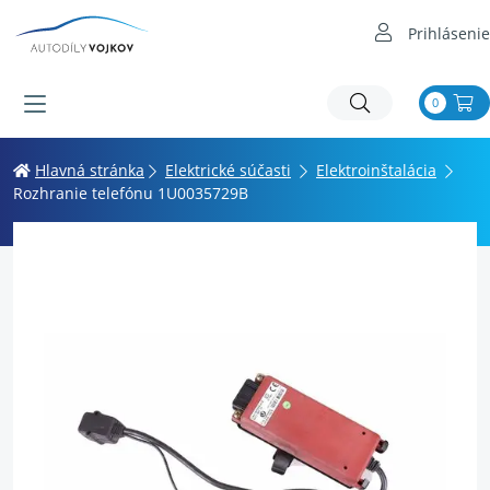
Prihlásenie
0
Hlavná stránka
Elektrické súčasti
Elektroinštalácia
Rozhranie telefónu 1U0035729B