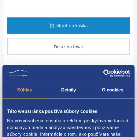
Vložiť do košíka
Dotaz na tovar
Popis produktu
Súhlas
Detaily
O cookies
Slnečná roletka ľavá zadná
umiestnenie - kufor
Táto webstránka používa súbory cookies
PSA ORIGINAL - 9330VT
Na prispôsobenie obsahu a reklám, poskytovanie funkcií
sociálnych médií a analýzu návštevnosti používame
súbory cookie. Informácie o tom, ako používate naše