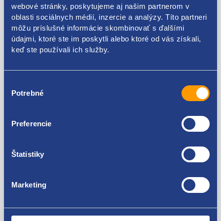
webové stránky, poskytujeme aj našim partnerom v
oblasti sociálnych médií, inzercie a analýzy. Títo partneri
Kódy produktov
môžu príslušné informácie skombinovať s ďalšími
údajmi, ktoré ste im poskytli alebo ktoré od vás získali,
9330VT
keď ste používali ich služby.
Použiteľné pre vozidlá
Výber
Potrebné
súhlasu
Fiat Ulysse 2002 - 2011
Lancia Phedra
Citroen C8
Za kvalitu ručíme!
Preferencie
Peugeot 807
Štatistiky
Marketing
Nie ste spokojní? Vyriešime to!