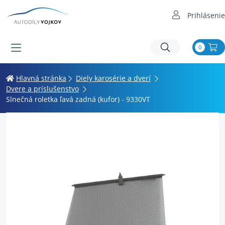
Prihlásenie
0
Hlavná stránka
Diely karosérie a dverí
Dvere a príslušenstvo
Slnečná roletka ľavá zadná (kufor) - 9330VT