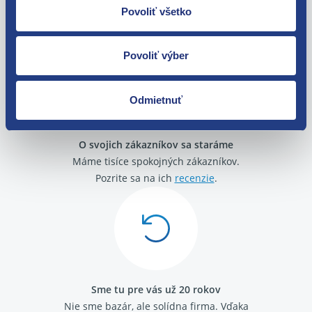
Povoliť všetko
Tovar môžete vrátiť do 60 dní od
zakúpenia. Alebo vám pošleme náhradu.
Povoliť výber
Odmietnuť
O svojich zákazníkov sa staráme
Máme tisíce spokojných zákazníkov.
Pozrite sa na ich
recenzie
.
Sme tu pre vás už 20 rokov
Nie sme bazár, ale solídna firma.
Vďaka