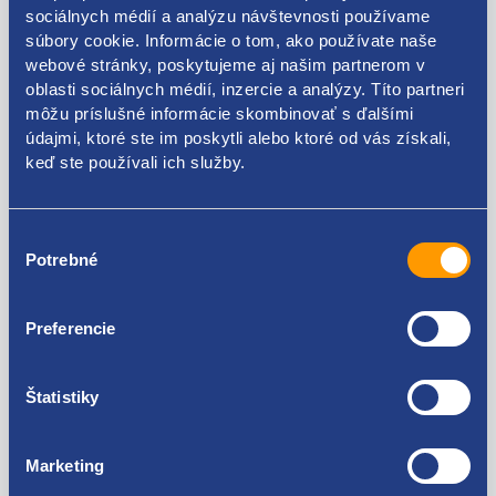
sociálnych médií a analýzu návštevnosti používame
VAG originál: 5L1941018A
súbory cookie. Informácie o tom, ako používate naše
webové stránky, poskytujeme aj našim partnerom v
oblasti sociálnych médií, inzercie a analýzy. Títo partneri
môžu príslušné informácie skombinovať s ďalšími
údajmi, ktoré ste im poskytli alebo ktoré od vás získali,
Kódy produktov
keď ste používali ich služby.
5L1941018A
Výber
Použiteľné pre vozidlá
Potrebné
súhlasu
Škoda Yeti
Preferencie
Za kvalitu ručíme!
Štatistiky
Marketing