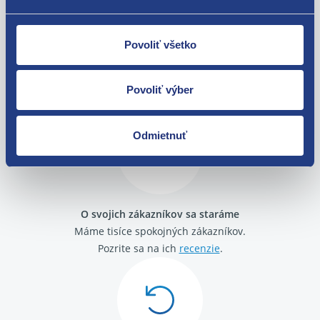
Povoliť všetko
Nie ste spokojní? Vyriešime to!
Tovar môžete vrátiť do 60 dní od
Povoliť výber
zakúpenia. Alebo vám pošleme náhradu.
Odmietnuť
O svojich zákazníkov sa staráme
Máme tisíce spokojných zákazníkov.
Pozrite sa na ich
recenzie
.