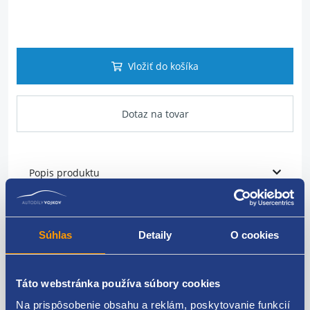
Vložiť do košíka
Dotaz na tovar
Popis produktu
Predné svetlo
Súhlas
Detaily
O cookies
typ svetla: H4+H7
strana: pravá
Táto webstránka používa súbory cookies
pre vozidlá do roku -10/2013
Na prispôsobenie obsahu a reklám, poskytovanie funkcií