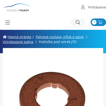
Prihlásenie
0
Hlavná stránka
Palivová sústava, výfuk a sanie
Vstrekovanie paliva
Podložka pod vstrek JTD