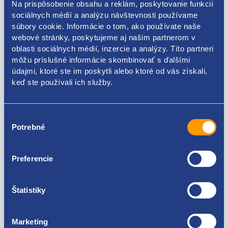
Na prispôsobenie obsahu a reklám, poskytovanie funkcií
sociálnych médií a analýzu návštevnosti používame
palivový systém: common rail
súbory cookie. Informácie o tom, ako používate naše
webové stránky, poskytujeme aj našim partnerom v
oblasti sociálnych médií, inzercie a analýzy. Títo partneri
môžu príslušné informácie skombinovať s ďalšími
údajmi, ktoré ste im poskytli alebo ktoré od vás získali,
Kódy produktov
keď ste používali ich služby.
71769143 55221016 55204259 46518716 9467602680
Výber
K9467602680 9456154380 K9456154380 73504242
Potrebné
súhlasu
Použiteľné pre vozidlá
Preferencie
Alfa Romeo 146/145 1.9 JTD
Alfa Romeo 147 1.9 16V JTD
Alfa Romeo 147 1.9 8V JTD
Za kvalitu ručíme!
Štatistiky
Alfa Romeo 156 1.9 16V JTD
Alfa Romeo 156 1.9 8V JTD
Alfa Romeo 156 2.4 JTD
Marketing
Alfa Romeo 159 1.9 16V JTD