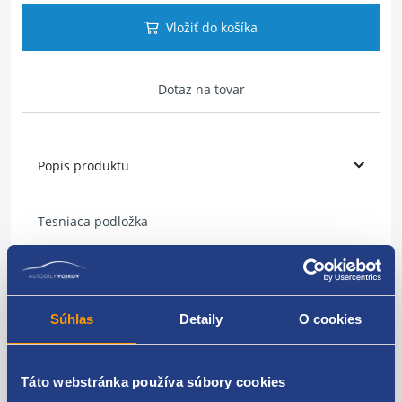
Vložiť do košíka
Dotaz na tovar
Popis produktu
Tesniaca podložka
umiestnenie: sedlo vstrekovacie trysky
vnútorný priemer: 7,7 mm
Súhlas
Detaily
O cookies
vonkajší priemer: 15 mm
hrúbka: 2 mm
Táto webstránka používa súbory cookies
materiál: meď