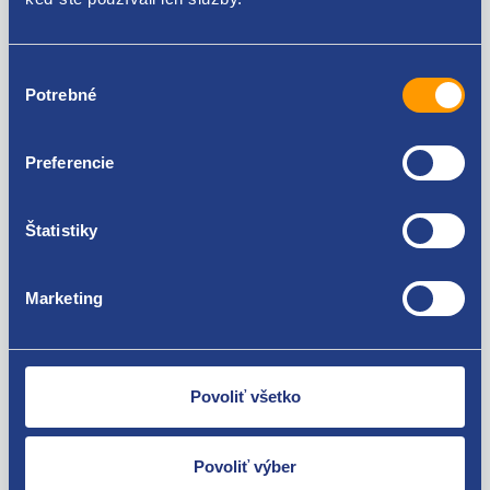
Za kvalitu ručíme!
Výber
Potrebné
súhlasu
Preferencie
Štatistiky
Nie ste spokojní? Vyriešime to!
Tovar môžete vrátiť do 60 dní od
Marketing
zakúpenia. Alebo vám pošleme náhradu.
Povoliť všetko
Povoliť výber