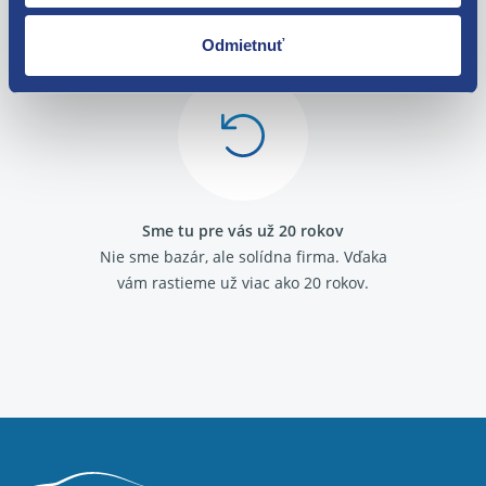
O svojich zákazníkov sa staráme
Máme tisíce spokojných zákazníkov.
Odmietnuť
Pozrite sa na ich
recenzie
.
Sme tu pre vás už 20 rokov
Nie sme bazár, ale solídna firma.
Vďaka
vám rastieme už viac ako 20 rokov.