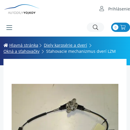
Prihlásenie
0
Hlavná stránka
Diely karosérie a dverí
Okná a sťahovačky
Sťahovacie mechanizmus dverí LZM