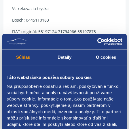
Vstrekovacia tryska
Bosch: 0445110183
FIAT originál: 55197124 71794966 55197875
OPEL originál: 93190435 93183910
FORD originál: 9S51-9F593-BA 1538758
Súhlas
Detaily
O cookies
Táto webstránka používa súbory cookies
Kódy produktov
Na prispôsobenie obsahu a reklám, poskytovanie funkcií
sociálnych médií a analýzu návštevnosti používame
súbory cookie. Informácie o tom, ako používate naše
0445110183 55197124 71794966 55197875 93190435
webové stránky, poskytujeme aj našim partnerom v
93183910 9S51-9F593-BA 1538758
oblasti sociálnych médií, inzercie a analýzy. Títo partneri
Použiteľné pre vozidlá
môžu príslušné informácie skombinovať s ďalšími
údajmi, ktoré ste im poskytli alebo ktoré od vás získali,