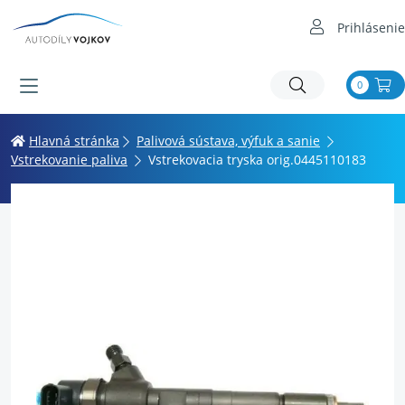
Prihlásenie
0
Hlavná stránka
Palivová sústava, výfuk a sanie
Vstrekovanie paliva
Vstrekovacia tryska orig.0445110183