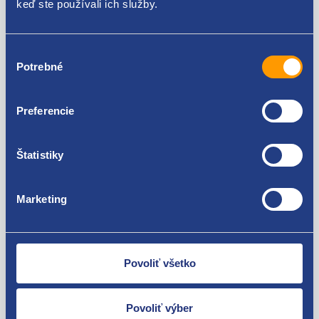
keď ste používali ich služby.
Alfa Romeo Mito 1.3 MultiJet
Fiat 500 1.3 MultiJet
Fiat Doblo 2000 - 2009 1.3 MultiJet
Za kvalitu ručíme!
Fiat Doblo 2009 - 1.3 MultiJet
Výber
Fiat Fiorino / Qubo 2008- 1.3 Multijet
Potrebné
súhlasu
Fiat Idea 1.3 MultiJet
Fiat Linea 1.3 Multijet
Fiat Panda 2003- 1.3 MultiJet
Preferencie
Fiat Punto grande 1.3 MultiJet
Peugeot Bipper 1.3 HDi
Štatistiky
Citroen Nemo 1.3 HDi
Ford Ka II 2008 - 2016 1.3 TDCi
Nie ste spokojní? Vyriešime to!
Opel Meriva (A) 2003 - 2010 1.3 CDTI
Marketing
Opel Corsa (D) 2006 - 2014 1.3 CDTI
Tovar môžete vrátiť do 60 dní od
Opel Combo (X12) 2012 -2018 1.3 CDTI
zakúpenia. Alebo vám pošleme náhradu.
Opel Agila (B) 2008 - 2014 1.3 CDTI
Opel Astra (H) 2004 - 2014 1.3 CDTI
Povoliť všetko
Povoliť výber