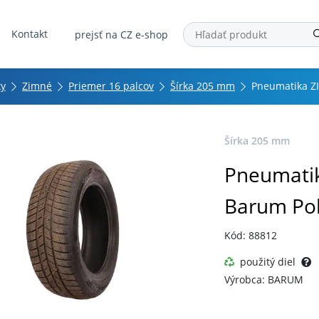
Kontakt
prejsť na CZ e-shop
ky
Zimné
Priemer 16 palcov
Šírka 205 mm
Pneumatika ZI
Šírka 205 mm
Pneumatik
Barum Pol
Kód: 88812
použitý diel
Výrobca: BARUM