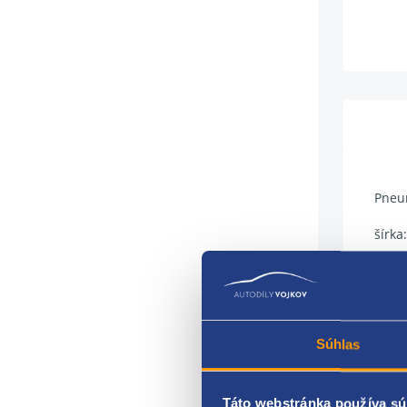
Pneum
šírk
profi
priem
index
Súhlas
index
Táto webstránka používa sú