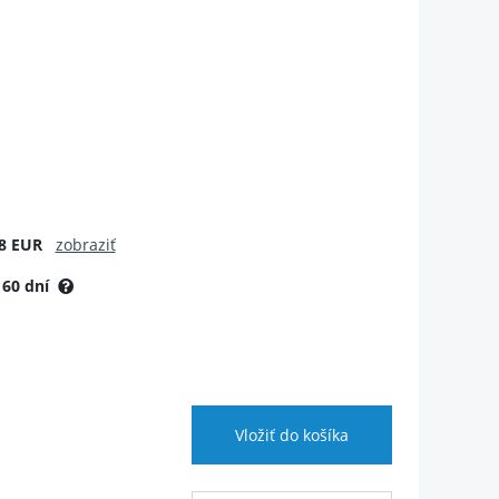
8 EUR
zobraziť
:
60 dní
Vložiť do košíka