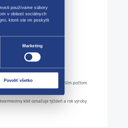
vnosti používame súbory
om v oblasti sociálnych
mi, ktoré ste im poskytli
Marketing
Povoliť všetko
ktuálne skladom. Objednávky s väčším počtom
vormiestny kód označuje týždeň a rok výroby