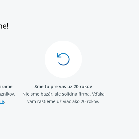
me!
taráme
Sme tu pre vás už 20 rokov
zníkov.
Nie sme bazár, ale solídna firma.
Vďaka
ie
.
vám rastieme už viac ako 20 rokov.