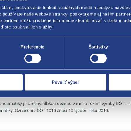
edenie: osobné
eklám, poskytovanie funkcií sociálnych médií a analýzu návšte
 ZIMNÉ
o používate naše webové stránky, poskytujeme aj našim partner
to partneri môžu príslušné informácie skombinovať s ďalšími údaj
: Polaris 5
ď ste používali ich služby.
bca: Barum
Preferencie
Štatistiky
 rok 2022
a dezénu: 8 mm
kové informácie:
Povoliť výber
a použité pneumatiky. Možnosť objednať iba množstvo, ktoré je a
matík, než je aktuálna ponuka na e-shope, budú stornované
pneumatiky je určený hĺbkou dezénu v mm a rokom výroby DOT – št
matiky. Označenie DOT 1010 značí 10 týždeň roku 2010.