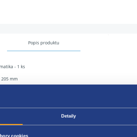
Popis produktu
atika - 1 ks
a: 205 mm
l (výška): 55
er: 16 palcov
 rýchlosti: T
Detaily
 nosnosti: 91
bory cookies