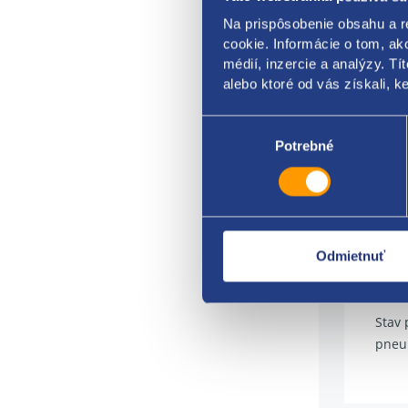
prev
Na prispôsobenie obsahu a r
typ:
cookie. Informácie o tom, ak
médií, inzercie a analýzy. Tí
model
alebo ktoré od vás získali, ke
výro
Výber
súhlasu
Potrebné
DOT:
hĺbk
dopln
Odmietnuť
Ponuk
pneu
Stav 
pneu