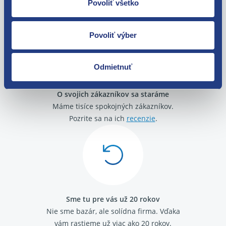
Tovar môžete vrátiť do 60 dní od
Povoliť všetko
zakúpenia. Alebo vám pošleme náhradu.
Povoliť výber
Odmietnuť
O svojich zákazníkov sa staráme
Máme tisíce spokojných zákazníkov.
Pozrite sa na ich
recenzie
.
Sme tu pre vás už 20 rokov
Nie sme bazár, ale solídna firma.
Vďaka
vám rastieme už viac ako 20 rokov.