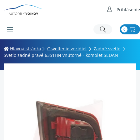
Prihlásenie
0
Hlavná stránka
Osvetlenie vozidiel
Zadné svetlo
Svetlo zadné pravé 6351HN vnútorné - komplet SEDAN