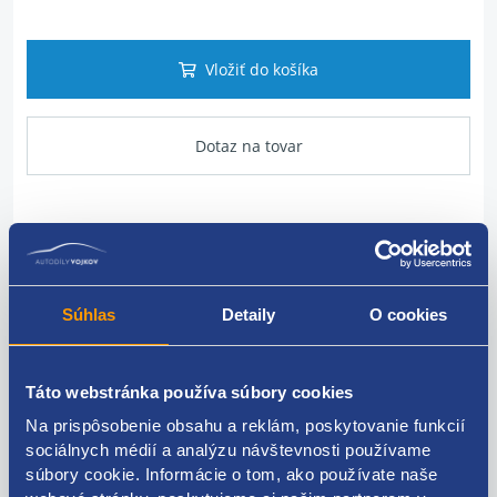
Vložiť do košíka
Dotaz na tovar
Popis produktu
svetlo zadné pravé vnútorné ( komplet )
Súhlas
Detaily
O cookies
PEUGEOT originál - 6351HN
Táto webstránka používa súbory cookies
pre model do roku 10/2010
Na prispôsobenie obsahu a reklám, poskytovanie funkcií
sociálnych médií a analýzu návštevnosti používame
súbory cookie. Informácie o tom, ako používate naše