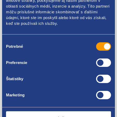
webové stránky, poskytujeme aj našim partnerom v
Kódy produktov
oblasti sociálnych médií, inzercie a analýzy. Títo partneri
môžu príslušné informácie skombinovať s ďalšími
údajmi, ktoré ste im poskytli alebo ktoré od vás získali,
6351HN
keď ste používali ich služby.
Použiteľné pre vozidlá
Výber
Citroen C5 2008-
Potrebné
súhlasu
Za kvalitu ručíme!
Preferencie
Štatistiky
Marketing
Nie ste spokojní? Vyriešime to!