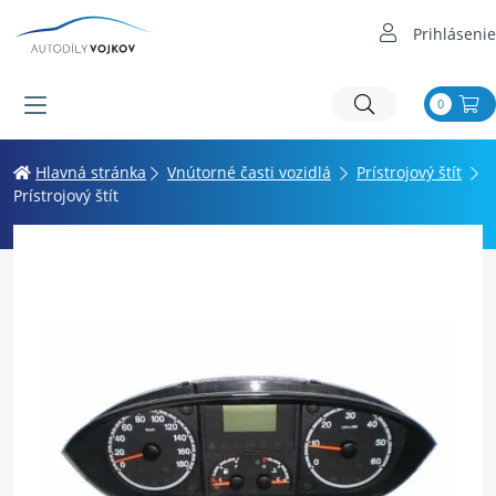
Prihlásenie
0
Hlavná stránka
Vnútorné časti vozidlá
Prístrojový štít
Prístrojový štít