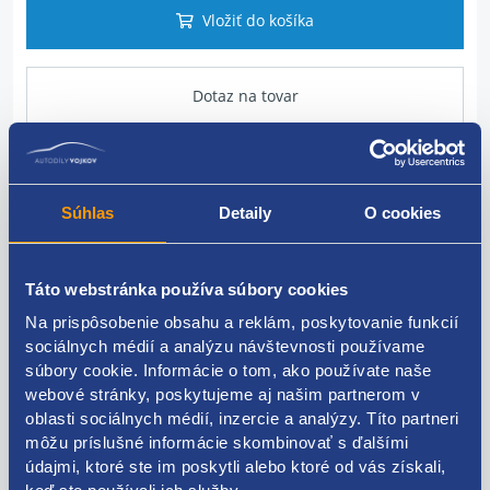
Vložiť do košíka
Dotaz na tovar
Popis produktu
Súhlas
Detaily
O cookies
Fiat číslo: 1362894080, 1364958080, 1362082080,
1358881080, 1358460080, 1342569080, 1340672080,
Táto webstránka používa súbory cookies
1361263080, 1358173080, 1360355080
Na prispôsobenie obsahu a reklám, poskytovanie funkcií
sociálnych médií a analýzu návštevnosti používame
súbory cookie. Informácie o tom, ako používate naše
webové stránky, poskytujeme aj našim partnerom v
oblasti sociálnych médií, inzercie a analýzy. Títo partneri
Použiteľné pre vozidlá
môžu príslušné informácie skombinovať s ďalšími
údajmi, ktoré ste im poskytli alebo ktoré od vás získali,
Fiat Ducato 2006-