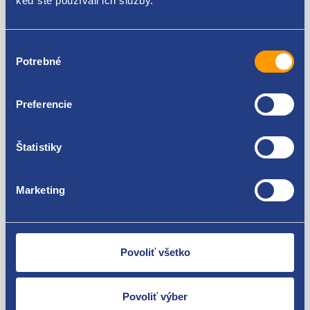
keď ste používali ich služby.
Peugeot Boxer 2006-
Citroen Jumper 2006-
Za kvalitu ručíme!
Opel Movano (C) 2021 -
Výber
Potrebné
súhlasu
Preferencie
Štatistiky
Nie ste spokojní? Vyriešime to!
Tovar môžete vrátiť do 60 dní od
Marketing
zakúpenia. Alebo vám pošleme náhradu.
Povoliť všetko
Povoliť výber