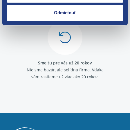
O svojich zákazníkov sa staráme
Máme tisíce spokojných zákazníkov.
Odmietnuť
Pozrite sa na ich
recenzie
.
Sme tu pre vás už 20 rokov
Nie sme bazár, ale solídna firma.
Vďaka
vám rastieme už viac ako 20 rokov.