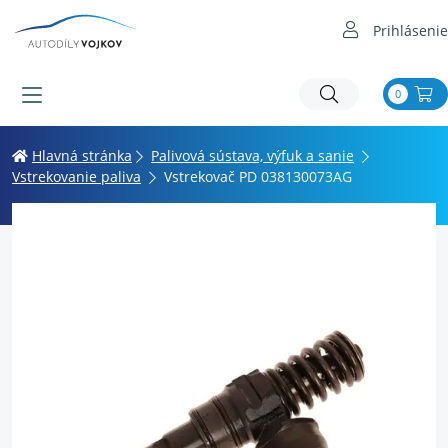
Prihlásenie
0
Hlavná stránka
Palivová sústava, výfuk a sanie
Vstrekovanie paliva
Vstrekovač PD 038130073AG