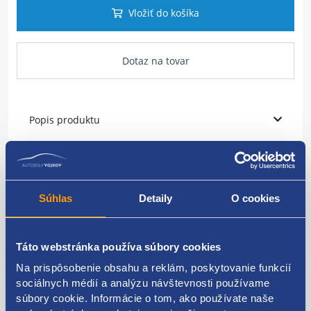
Vložiť do košíka
Dotaz na tovar
Popis produktu
vstrekovač PD
pre motory 1.4TDI 51kW/59kW, 1.9TDI 74kW/77kW
Súhlas
Detaily
O cookies
VAG originál: 038130073AG 038130073AM
038130073AQ 038130073S 038130079D 038130079DX
Táto webstránka používa súbory cookies
038130079G 038130079GX
Na prispôsobenie obsahu a reklám, poskytovanie funkcií
sociálnych médií a analýzu návštevnosti používame
súbory cookie. Informácie o tom, ako používate naše