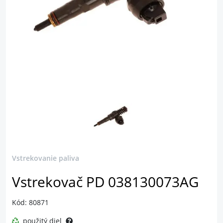
Vstrekovanie paliva
Vstrekovač PD 038130073AG
Kód: 80871
použitý diel