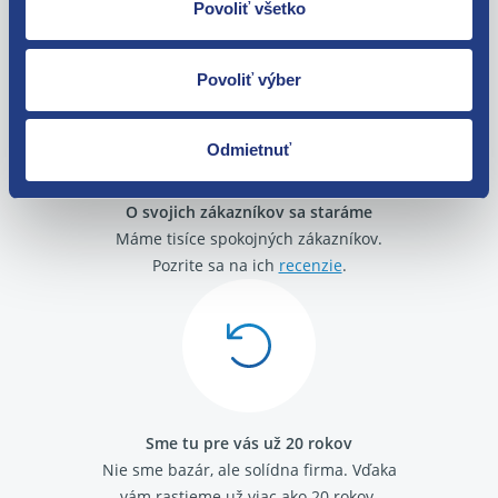
Seat Cordoba II 2002 - 2009 1.4 TDI
Tovar môžete vrátiť do 60 dní od
Povoliť všetko
Seat Cordoba II 2002 - 2009 1.9 TDI
zakúpenia. Alebo vám pošleme náhradu.
Seat Altea 1.9 TDI
Volkswagen Polo (9N) 2001 - 2008 1.4 TDI
Povoliť výber
Volkswagen Polo (9N) 2001 - 2008 1.9 TDI
Volkswagen Passat B6 2005 - 2010 1.9 TDI
Volkswagen Jetta III 2004 - 2013 1.9 TDI
Odmietnuť
Volkswagen Golf V 2003 - 2009 1.9 TDI
Volkswagen Golf IV 1997 - 2007 1.9 TDI
O svojich zákazníkov sa staráme
Volkswagen FOX 1.4 TDI
Máme tisíce spokojných zákazníkov.
Volkswagen Bora 1.9 TDI
Volkswagen Caddy III 2004 - 2015 1.9 TDI
Pozrite sa na ich
recenzie
.
Volkswagen Touran I 2003 - 2010 1.9 TDI
Audi A3 (8P) 2003 - 2012 1.9 TDI
Audi A2 (8Z) 1.4 TDI
Sme tu pre vás už 20 rokov
Nie sme bazár, ale solídna firma.
Vďaka
vám rastieme už viac ako 20 rokov.