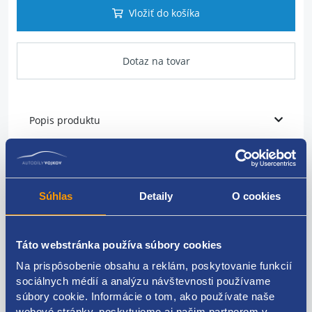
Vložiť do košíka
Dotaz na tovar
Popis produktu
Rameno
umiestnenie: spodná
Súhlas
Detaily
O cookies
strana: ľavá=pravá
Táto webstránka používa súbory cookies
ŠKODA original:1J0407151C
Na prispôsobenie obsahu a reklám, poskytovanie funkcií
sociálnych médií a analýzu návštevnosti používame
súbory cookie. Informácie o tom, ako používate naše
webové stránky, poskytujeme aj našim partnerom v