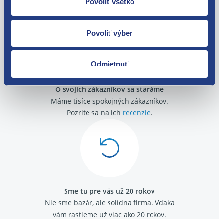
Povoliť všetko
zakúpenia. Alebo vám pošleme náhradu.
Povoliť výber
Odmietnuť
O svojich zákazníkov sa staráme
Máme tisíce spokojných zákazníkov.
Pozrite sa na ich
recenzie
.
Sme tu pre vás už 20 rokov
Nie sme bazár, ale solídna firma.
Vďaka
vám rastieme už viac ako 20 rokov.