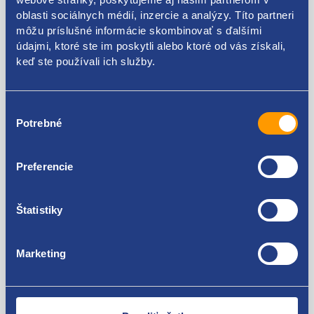
Kódy produktov
oblasti sociálnych médií, inzercie a analýzy. Títo partneri
môžu príslušné informácie skombinovať s ďalšími
údajmi, ktoré ste im poskytli alebo ktoré od vás získali,
1J0407151C
keď ste používali ich služby.
Použiteľné pre vozidlá
Výber
Škoda Octavia I 1996-2010
Potrebné
súhlasu
Volkswagen Golf IV 1997 - 2007
Za kvalitu ručíme!
Preferencie
Štatistiky
Marketing
Nie ste spokojní? Vyriešime to!
Tovar môžete vrátiť do 60 dní od