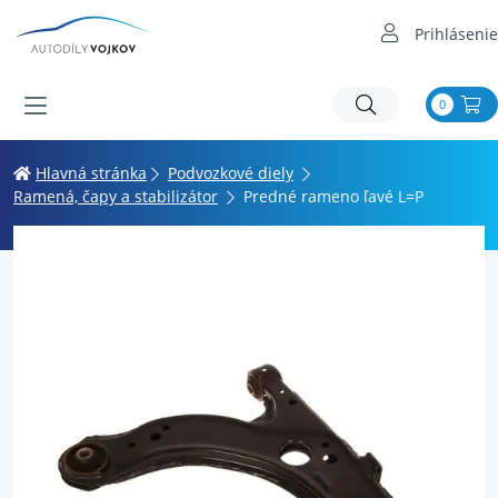
Prihlásenie
0
Hlavná stránka
Podvozkové diely
Ramená, čapy a stabilizátor
Predné rameno ľavé L=P