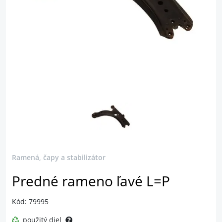
Ramená, čapy a stabilizátor
Predné rameno ľavé L=P
Kód: 79995
použitý diel