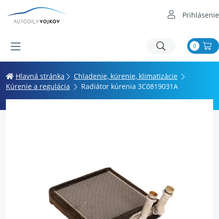
Prihlásenie
0
Hlavná stránka
Chladenie, kúrenie, klimatizácie
Kúrenie a regulácia
Radiátor kúrenia 3C0819031A