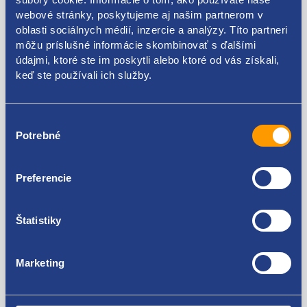
webové stránky, poskytujeme aj našim partnerom v
oblasti sociálnych médií, inzercie a analýzy. Títo partneri
Kódy produktov
môžu príslušné informácie skombinovať s ďalšími
údajmi, ktoré ste im poskytli alebo ktoré od vás získali,
keď ste používali ich služby.
71729224 71719101 46791211 71718655
Použiteľné pre vozidlá
Výber
Potrebné
súhlasu
Fiat Doblo 2000 - 2009 1.2 8V
Fiat Palio 1.2 8V
Fiat Panda 2003- 1.1 8V
Preferencie
Za kvalitu ručíme!
Fiat Panda 2003- 1.2 8V
Fiat Punto 1999 - 2010 1.2 8V
Štatistiky
Fiat Seicento 1.1 MPI
Marketing