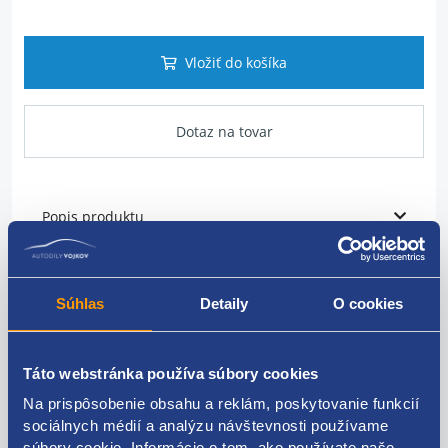
Vložiť do košíka
Dotaz na tovar
Popis produktu
číslo: IWP095
Súhlas
Detaily
O cookies
Bosch číslo:
0 280 158 169
Táto webstránka používa súbory cookies
0280158169
Na prispôsobenie obsahu a reklám, poskytovanie funkcií
sociálnych médií a analýzu návštevnosti používame
súbory cookie. Informácie o tom, ako používate naše