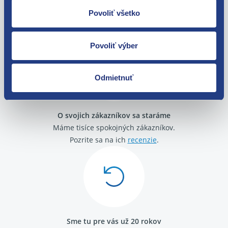
Nie ste spokojní? Vyriešime to!
Povoliť všetko
Tovar môžete vrátiť do 60 dní od
zakúpenia. Alebo vám pošleme náhradu.
Povoliť výber
Odmietnuť
O svojich zákazníkov sa staráme
Máme tisíce spokojných zákazníkov.
Pozrite sa na ich
recenzie
.
Sme tu pre vás už 20 rokov