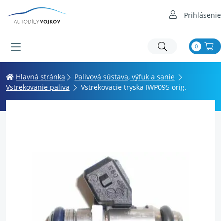
Prihlásenie
0
Hlavná stránka
Palivová sústava, výfuk a sanie
Vstrekovanie paliva
Vstrekovacie tryska IWP095 orig.