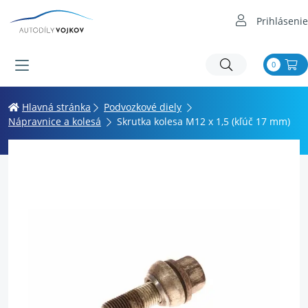
Prihlásenie
0
Hlavná stránka
Podvozkové diely
Nápravnice a kolesá
Skrutka kolesa M12 x 1,5 (kľúč 17 mm)