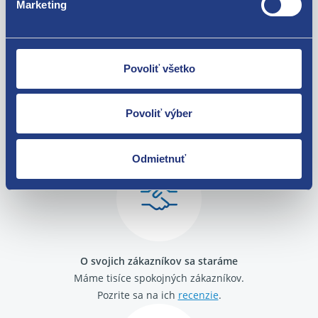
Marketing
Povoliť všetko
Nie ste spokojní? Vyriešime to!
Povoliť výber
Tovar môžete vrátiť do 60 dní od
zakúpenia. Alebo vám pošleme náhradu.
Odmietnuť
O svojich zákazníkov sa staráme
Máme tisíce spokojných zákazníkov.
Pozrite sa na ich
recenzie
.