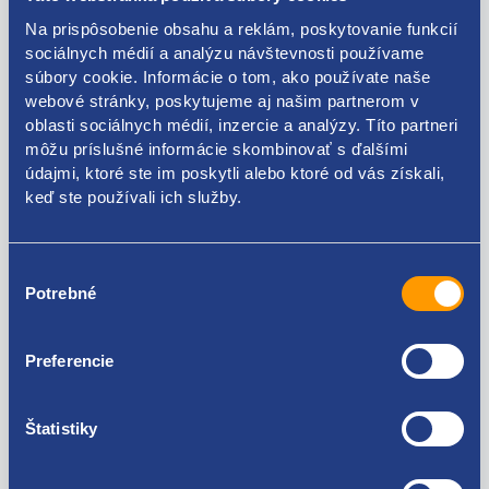
Na prispôsobenie obsahu a reklám, poskytovanie funkcií
hmotnosť: 0,60 kg
sociálnych médií a analýzu návštevnosti používame
FIAT original
súbory cookie. Informácie o tom, ako používate naše
webové stránky, poskytujeme aj našim partnerom v
11294235
oblasti sociálnych médií, inzercie a analýzy. Títo partneri
môžu príslušné informácie skombinovať s ďalšími
údajmi, ktoré ste im poskytli alebo ktoré od vás získali,
keď ste používali ich služby.
Kódy produktov
Výber
11294235
Potrebné
súhlasu
Použiteľné pre vozidlá
Preferencie
Fiat Punto 1999 - 2010
Štatistiky
Za kvalitu ručíme!