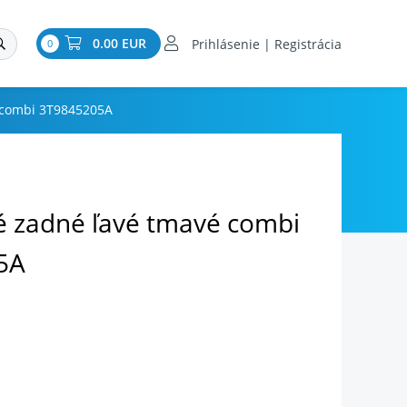
0.00 EUR
Prihlásenie | Registrácia
0
 combi 3T9845205A
é zadné ľavé tmavé combi
5A