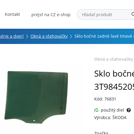
Kontakt
prejsť na CZ e-shop
série a dverí
Okná a sťahovačky
Sklo bočné zadné ľavé tmavé
Okná a sťahovačky
Sklo bočn
3T984520
Kód: 76831
použitý diel
Výrobca: ŠKODA
Značka