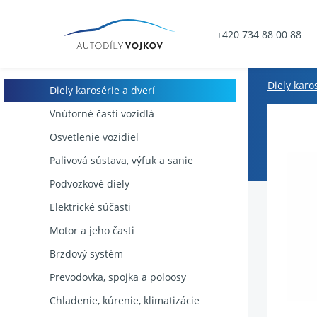
+420 734 88 00 88
Diely karo
Diely karosérie a dverí
Vnútorné časti vozidlá
Osvetlenie vozidiel
Palivová sústava, výfuk a sanie
Podvozkové diely
Elektrické súčasti
Motor a jeho časti
Brzdový systém
Prevodovka, spojka a poloosy
Chladenie, kúrenie, klimatizácie