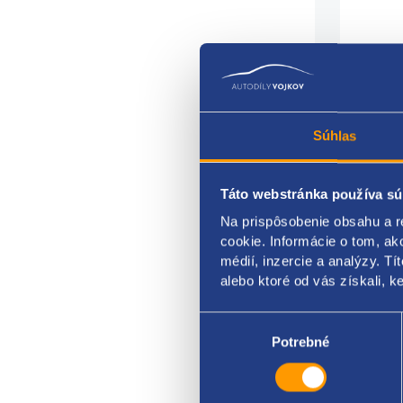
Súhlas
sklo 
Táto webstránka používa sú
Na prispôsobenie obsahu a r
stran
cookie. Informácie o tom, ak
farba
médií, inzercie a analýzy. Tí
alebo ktoré od vás získali, ke
karos
Výber
VAG 
súhlasu
Potrebné