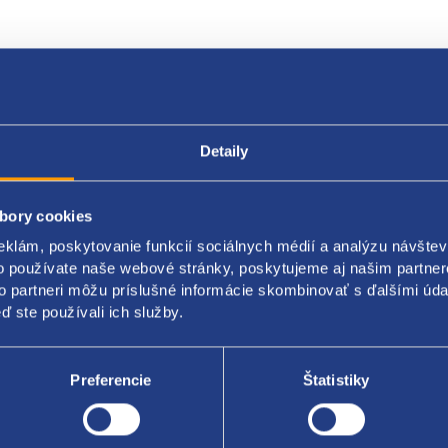
Popis produktu
Kódy produktov
Detaily
bočné
bory cookies
eklám, poskytovanie funkcií sociálnych médií a analýzu návšte
a: ľavá
o používate naše webové stránky, poskytujeme aj našim partner
: tmavo tónované sklo (sunset paket)
to partneri môžu príslušné informácie skombinovať s ďalšími údaj
ď ste používali ich služby.
éria: combi
originál: 3T9845205A
Preferencie
Štatistiky