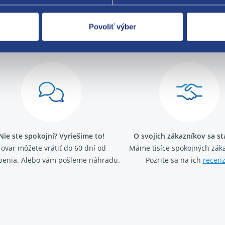
Povoliť výber
Za kvalitu ručí
Nie ste spokojní? Vyriešime to!
O svojich zákazníkov sa s
Tovar môžete vrátiť do 60 dní od
Máme tisíce spokojných záka
penia. Alebo vám pošleme náhradu.
Pozrite sa na ich
recenz