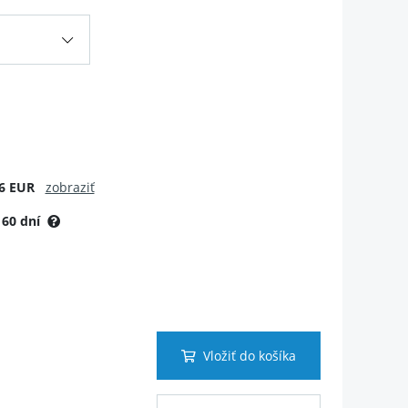
6 EUR
zobraziť
:
60 dní
Vložiť do košíka