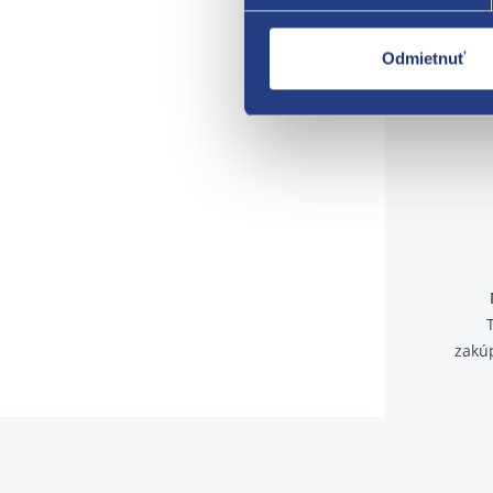
Odmietnuť
zakú