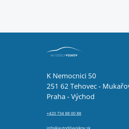
K Nemocnici 50
251 62 Tehovec - Mukařo
Praha - Východ
+420 734 88 00 88
info@autodilyvojkov.sk