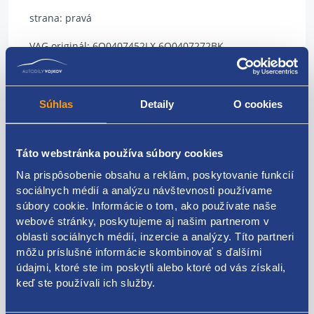
strana: pravá
VAG originál: 6Q0407452LX 6Q0407272BK
6Q0407272DH 6Q0407272H
Súhlas
Detaily
O cookies
Kódy produktov
Táto webstránka používa súbory cookies
Na prispôsobenie obsahu a reklám, poskytovanie funkcií
6Q0407452LX 6Q0407272BK 6Q0407272DH
sociálnych médií a analýzu návštevnosti používame
6Q0407272H
súbory cookie. Informácie o tom, ako používate naše
Použiteľné pre vozidlá
webové stránky, poskytujeme aj našim partnerom v
oblasti sociálnych médií, inzercie a analýzy. Títo partneri
Škoda Fabia I 1999-2007 1.4 16V
môžu príslušné informácie skombinovať s ďalšími
Škoda Fabia I 1999-2007 1.4 TDI
údajmi, ktoré ste im poskytli alebo ktoré od vás získali,
Škoda Fabia I 1999-2007 1.9 TDI
Za kvalitu ručíme!
keď ste používali ich služby.
Škoda Fabia II 2006-2014 1.4 TDI
Škoda Fabia II 2006-2014 1.9 TDI