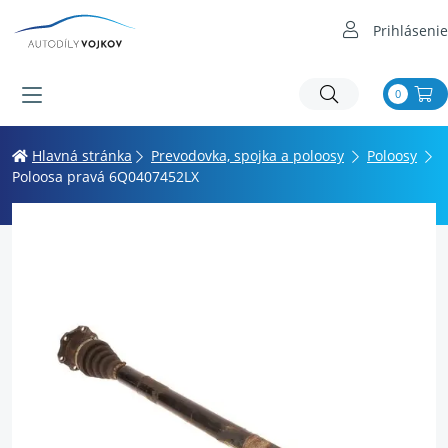
Prihlásenie
0
Hlavná stránka
Prevodovka, spojka a poloosy
Poloosy
Poloosa pravá 6Q0407452LX