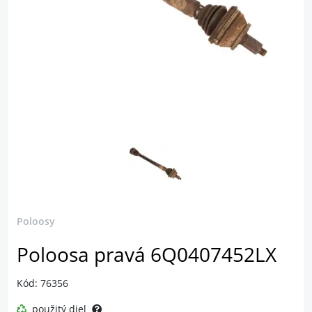
Poloosy
Poloosa pravá 6Q0407452LX
Kód: 76356
použitý diel