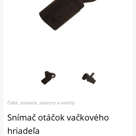
Čidlá, snímače, senzory a ventily
Snímač otáčok vačkového
hriadeľa