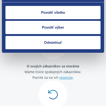
Povoliť všetko
Nie ste spokojní? Vyriešime to!
Tovar môžete vrátiť do 60 dní od
Povoliť výber
zakúpenia. Alebo vám pošleme náhradu.
Odmietnuť
O svojich zákazníkov sa staráme
Máme tisíce spokojných zákazníkov.
Pozrite sa na ich
recenzie
.