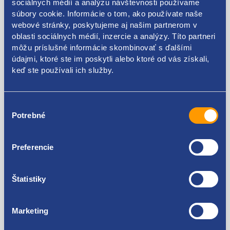
0281006421
sociálnych médií a analýzu návštevnosti používame
súbory cookie. Informácie o tom, ako používate naše
webové stránky, poskytujeme aj našim partnerom v
oblasti sociálnych médií, inzercie a analýzy. Títo partneri
môžu príslušné informácie skombinovať s ďalšími
Kódy produktov
údajmi, ktoré ste im poskytli alebo ktoré od vás získali,
keď ste používali ich služby.
237317290R 0281006421
Výber
Použiteľné pre vozidlá
Potrebné
súhlasu
Renault Clio V 2019 - 1.3 TCe - H5H
Preferencie
Za kvalitu ručíme!
Štatistiky
Marketing