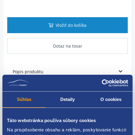
Vložiť do košíka
Dotaz na tovar
Popis produktu
snímač otáčok vačkového hriadeľa
pripojenie - konektor: 3 PINY
Súhlas
Detaily
O cookies
originálne číslo Renault:
237317290R
Táto webstránka používa súbory cookies
Bosch
Na prispôsobenie obsahu a reklám, poskytovanie funkcií