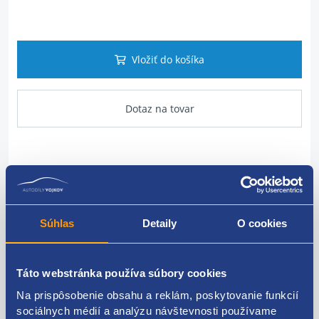
Vložiť do košíka
Dotaz na tovar
Popis produktu
senzor tlaku
Súhlas
Detaily
O cookies
klimatizácia
PSA originál
Táto webstránka používa súbory cookies
Na prispôsobenie obsahu a reklám, poskytovanie funkcií
6455X5
sociálnych médií a analýzu návštevnosti používame