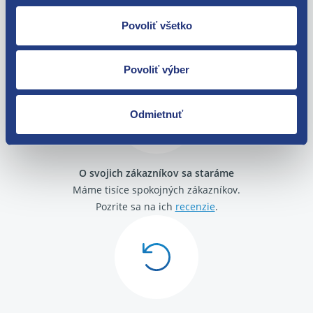
Povoliť všetko
Nie ste spokojní? Vyriešime to!
Tovar môžete vrátiť do 60 dní od
zakúpenia. Alebo vám pošleme náhradu.
Povoliť výber
Odmietnuť
O svojich zákazníkov sa staráme
Máme tisíce spokojných zákazníkov.
Pozrite sa na ich
recenzie
.