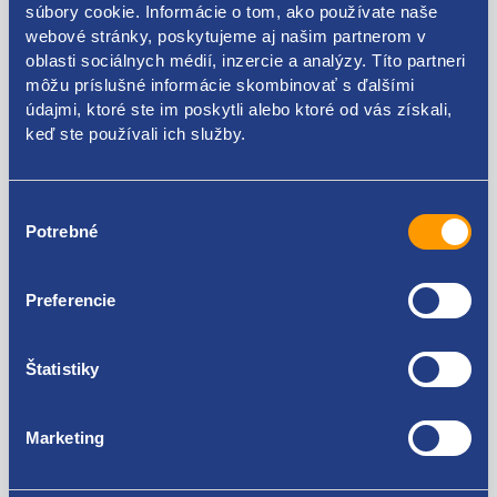
súbory cookie. Informácie o tom, ako používate naše
webové stránky, poskytujeme aj našim partnerom v
oblasti sociálnych médií, inzercie a analýzy. Títo partneri
Kódy produktov
môžu príslušné informácie skombinovať s ďalšími
údajmi, ktoré ste im poskytli alebo ktoré od vás získali,
keď ste používali ich služby.
6455X5
Použiteľné pre vozidlá
Výber
Potrebné
súhlasu
Citroen Xsara Picasso 1999 - 2012 1.8 16V
Preferencie
Za kvalitu ručíme!
Štatistiky
Marketing