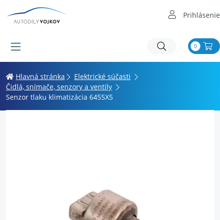
Prihlásenie
0
Hlavná stránka
Elektrické súčasti
Čidlá, snímače, senzory a ventily
Senzor tlaku klimatizácia 6455X5