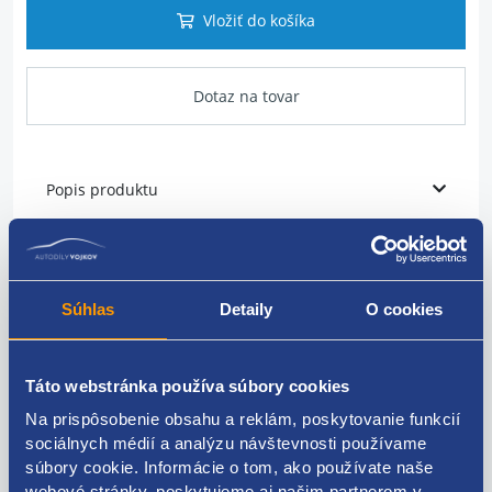
Vložiť do košíka
Dotaz na tovar
Popis produktu
Satie
materiál: hliník
Súhlas
Detaily
O cookies
motrizácia: 1,4 - AZE
Táto webstránka používa súbory cookies
Originálne číslo: 047129743S
Na prispôsobenie obsahu a reklám, poskytovanie funkcií
sociálnych médií a analýzu návštevnosti používame
súbory cookie. Informácie o tom, ako používate naše
webové stránky, poskytujeme aj našim partnerom v