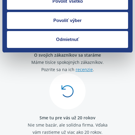
Povoliť všetko
zakúpenia. Alebo vám pošleme náhradu.
Povoliť výber
Odmietnuť
O svojich zákazníkov sa staráme
Máme tisíce spokojných zákazníkov.
Pozrite sa na ich
recenzie
.
Sme tu pre vás už 20 rokov
Nie sme bazár, ale solídna firma.
Vďaka
vám rastieme už viac ako 20 rokov.