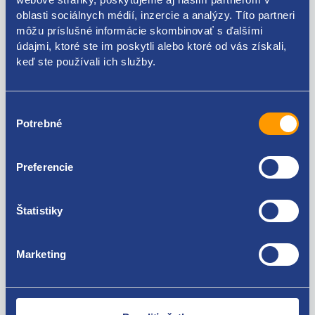
Kódy produktov
oblasti sociálnych médií, inzercie a analýzy. Títo partneri
môžu príslušné informácie skombinovať s ďalšími
údajmi, ktoré ste im poskytli alebo ktoré od vás získali,
047129743S
keď ste používali ich služby.
Použiteľné pre vozidlá
Výber
Škoda Fabia I 1999-2007 1.4
Potrebné
súhlasu
Za kvalitu ručíme!
Preferencie
Štatistiky
Marketing
Nie ste spokojní? Vyriešime to!
Tovar môžete vrátiť do 60 dní od