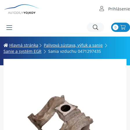
Prihlásenie
0
Hlavná stránka
Palivová sústava, výfuk a sanie
Sanie a systém EGR
Sania vzduchu 047129743S