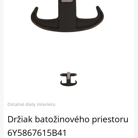
Ostatné diely interiéru
Držiak batožinového priestoru
6Y5867615B41