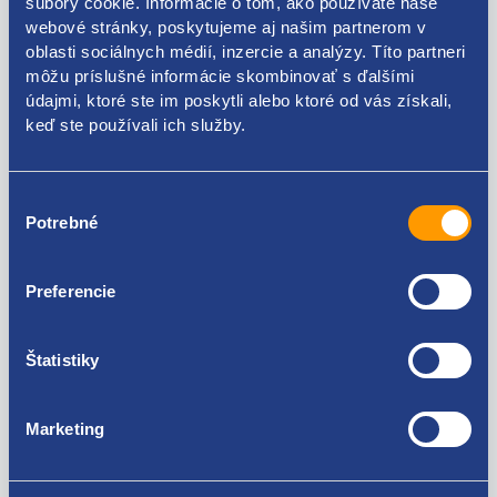
súbory cookie. Informácie o tom, ako používate naše
webové stránky, poskytujeme aj našim partnerom v
oblasti sociálnych médií, inzercie a analýzy. Títo partneri
Kódy produktov
môžu príslušné informácie skombinovať s ďalšími
údajmi, ktoré ste im poskytli alebo ktoré od vás získali,
keď ste používali ich služby.
6Y5867615DB41 6Y5867615B41 6Y5867615BB41
Použiteľné pre vozidlá
Výber
Potrebné
súhlasu
Škoda Fabia I 1999-2007
Škoda Octavia II 2004-2013
Preferencie
Škoda Octavia III 2012 - 2021
Za kvalitu ručíme!
Škoda Superb I 2001-2008
Štatistiky
Marketing