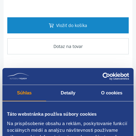
Vložiť do košíka
Dotaz na tovar
Popis produktu
držiak batožinového priestoru
Súhlas
Detaily
O cookies
umiestnenie - kufor
Táto webstránka používa súbory cookies
Škoda originál - 6Y5867615DB41 6Y5867615B41
6Y5867615BB41
Na prispôsobenie obsahu a reklám, poskytovanie funkcií
sociálnych médií a analýzu návštevnosti používame