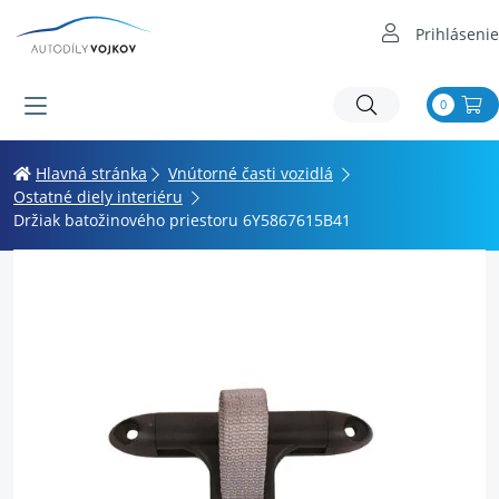
Prihlásenie
0
Hlavná stránka
Vnútorné časti vozidlá
Ostatné diely interiéru
Držiak batožinového priestoru 6Y5867615B41