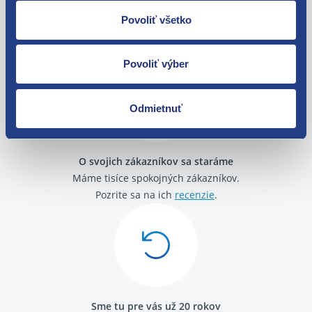
Nie ste spokojní? Vyriešime to!
Povoliť všetko
Tovar môžete vrátiť do 60 dní od
zakúpenia. Alebo vám pošleme náhradu.
Povoliť výber
Odmietnuť
O svojich zákazníkov sa staráme
Máme tisíce spokojných zákazníkov.
Pozrite sa na ich
recenzie
.
Sme tu pre vás už 20 rokov