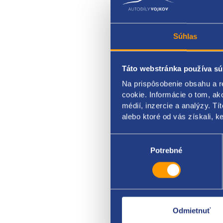
Súhlas
Táto webstránka používa sú
tyčka
Na prispôsobenie obsahu a r
cookie. Informácie o tom, ak
pravá
médií, inzercie a analýzy. Tí
alebo ktoré od vás získali, ke
Výber
súhlasu
Potrebné
Odmietnuť