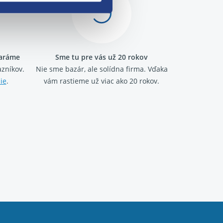
taráme
Sme tu pre vás už 20 rokov
zníkov.
Nie sme bazár, ale solídna firma.
Vďaka
ie
.
vám rastieme už viac ako 20 rokov.