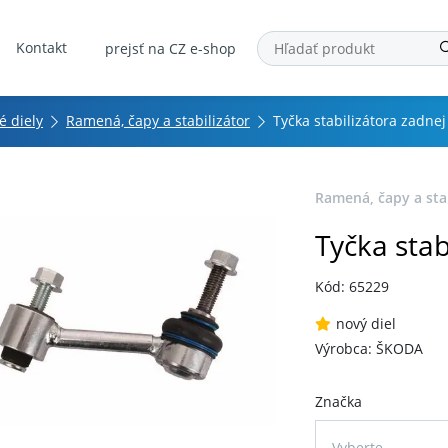
Kontakt
prejsť na CZ e-shop
é diely
Ramená, čapy a stabilizátor
Tyčka stabilizátora zadne
Ramená, čapy a stab
Tyčka stab
Kód: 65229
nový diel
Výrobca: ŠKODA
Značka
Vyberte