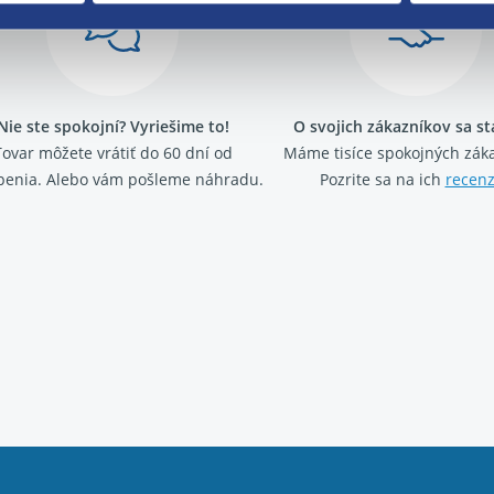
Nie ste spokojní? Vyriešime to!
O svojich zákazníkov sa s
Tovar môžete vrátiť do 60 dní od
Máme tisíce spokojných záka
penia. Alebo vám pošleme náhradu.
Pozrite sa na ich
recenz