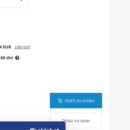
4 EUR
zobraziť
:
60 dní
Vložiť do košíka
Dotaz na tovar