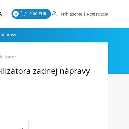
0.00 EUR
Prihlásenie | Registrácia
0
j nápravy
ilizátor
ilizátora zadnej nápravy