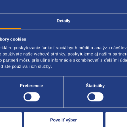
Detaily
Popis produktu
Kódy produktov
bory cookies
 stabilizátora zadnej nápravy
eklám, poskytovanie funkcií sociálnych médií a analýzu návšte
o používate naše webové stránky, poskytujeme aj našim partner
 aj ľavá
to partneri môžu príslušné informácie skombinovať s ďalšími údaj
ď ste používali ich služby.
Preferencie
Štatistiky
Za kvalitu ručí
Povoliť výber