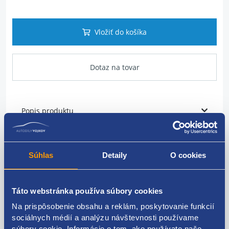
Vložiť do košíka
Dotaz na tovar
Popis produktu
Relé
Súhlas
Detaily
O cookies
číslo: (č.460)
napätie: 12V
Táto webstránka používa súbory cookies
VAG originál: 1K0951253A
Na prispôsobenie obsahu a reklám, poskytovanie funkcií
sociálnych médií a analýzu návštevnosti používame
súbory cookie. Informácie o tom, ako používate naše