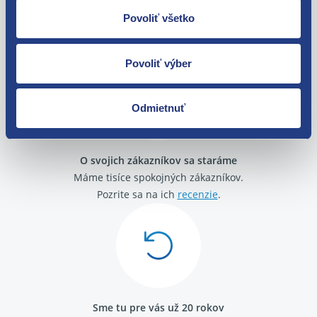
Nie ste spokojní? Vyriešime to!
Povoliť všetko
Tovar môžete vrátiť do 60 dní od
zakúpenia. Alebo vám pošleme náhradu.
Povoliť výber
Odmietnuť
O svojich zákazníkov sa staráme
Máme tisíce spokojných zákazníkov.
Pozrite sa na ich
recenzie
.
Sme tu pre vás už 20 rokov