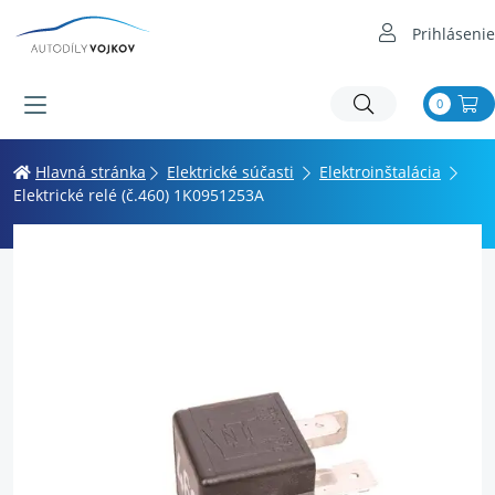
Prihlásenie
0
Hlavná stránka
Elektrické súčasti
Elektroinštalácia
Elektrické relé (č.460) 1K0951253A