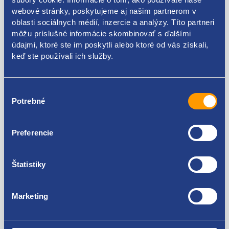
webové stránky, poskytujeme aj našim partnerom v
oblasti sociálnych médií, inzercie a analýzy. Títo partneri
Kódy produktov
môžu príslušné informácie skombinovať s ďalšími
údajmi, ktoré ste im poskytli alebo ktoré od vás získali,
keď ste používali ich služby.
1K0951253A
Použiteľné pre vozidlá
Výber
Potrebné
súhlasu
Škoda Octavia II 2004-2013
Volkswagen Golf V 2003 - 2009
Volkswagen Passat B6 2005 - 2010
Preferencie
Za kvalitu ručíme!
Volkswagen Passat CC (B6) 2008 - 2012
Volkswagen Tiguan I 2007-2018
Štatistiky
Seat Toledo III 2004 - 2009
Volkswagen Touran I 2003 - 2010
Volkswagen Golf Plus
Marketing