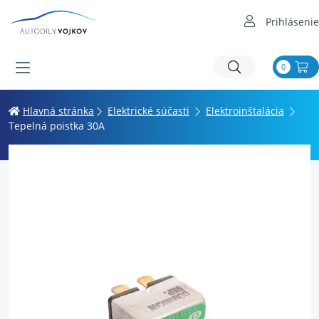
Prihlásenie
0
Hlavná stránka
Elektrické súčasti
Elektroinštalácia
Tepelná poistka 30A