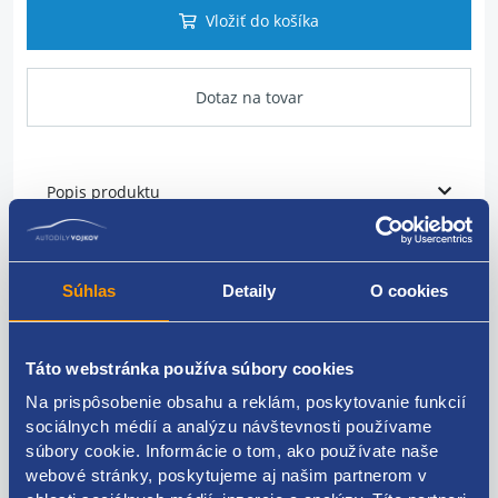
Vložiť do košíka
Dotaz na tovar
Popis produktu
tepelná poistka
Súhlas
Detaily
O cookies
menovitá hodnota: 30A
ŠKODA original: 443937105A
Táto webstránka používa súbory cookies
Na prispôsobenie obsahu a reklám, poskytovanie funkcií
sociálnych médií a analýzu návštevnosti používame
súbory cookie. Informácie o tom, ako používate naše
Kódy produktov
webové stránky, poskytujeme aj našim partnerom v